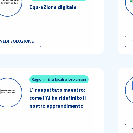
Equ-aZione digitale
VEDI SOLUZIONE
Regioni - Enti locali e loro unioni
L’inaspettato maestro:
come l’AI ha ridefinito il
nostro apprendimento