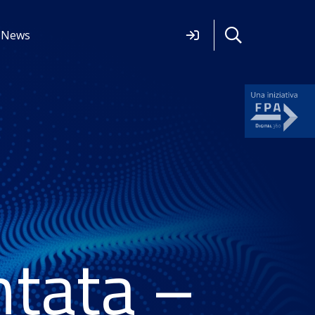
News
tata –