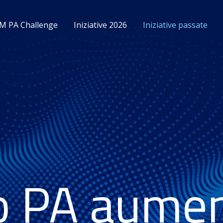
M PA Challenge
Iniziative 2026
Iniziative passate
o PA aumen