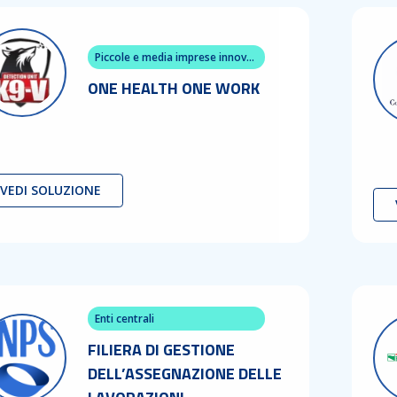
Piccole e media imprese innovative e start up (come da art.4 del D.L.N.3/2015 esclusa la previsione di cui al c. 1 lettera d)
ONE HEALTH ONE WORK
VEDI SOLUZIONE
Enti centrali
FILIERA DI GESTIONE
DELL’ASSEGNAZIONE DELLE