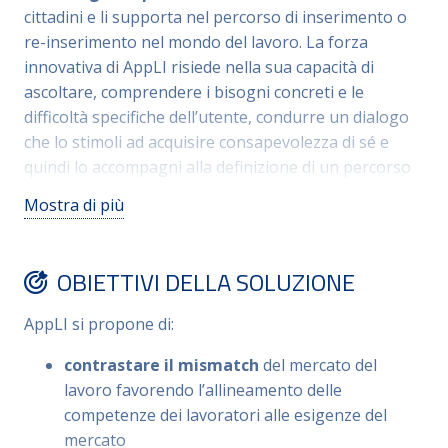
cittadini e li supporta nel percorso di inserimento o
re-inserimento nel mondo del lavoro. La forza
innovativa di AppLI risiede nella sua capacità di
ascoltare, comprendere i bisogni concreti e le
difficoltà specifiche dell’utente, condurre un dialogo
che lo stimoli ad acquisire consapevolezza di sé e
quindi lo accompagni alla definizione di un percorso
di crescita professionale, in coerenza con le personali
Mostra di più
aspirazioni ma in linea con le opportunità di
occupazione.
OBIETTIVI DELLA SOLUZIONE
L’utente può:
Orientarsi
tra opportunità, incentivi e percorsi
AppLI si propone di:
formativi
contrastare il mismatch
del mercato del
Delineare e seguire
un percorso di
lavoro favorendo l’allineamento delle
miglioramento
competenze dei lavoratori alle esigenze del
Inserirsi in attività lavorative
rispondenti ai
mercato