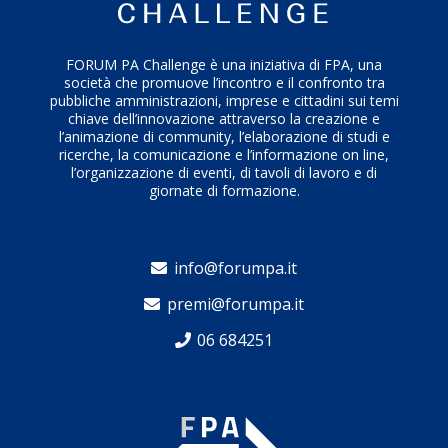
Giovani all’ingresso nel mondo del lavoro
Persone con barriere specifiche all’accesso
all’occupazione
FORUM PA Challenge è una iniziativa di FPA, una
società che promuove l’incontro e il confronto tra
pubbliche amministrazioni, imprese e cittadini sui temi
L’obiettivo a tendere è rendere AppLI un sistema
chiave dell’innovazione attraverso la creazione e
l’animazione di community, l’elaborazione di studi e
intelligente a disposizione di tutta la collettività, con
ricerche, la comunicazione e l’informazione on line,
funzionalità mirate alle esigenze specifiche di ciascun
l’organizzazione di eventi, di tavoli di lavoro e di
target
giornate di formazione.
info@forumpa.it
premi@forumpa.it
06 684251