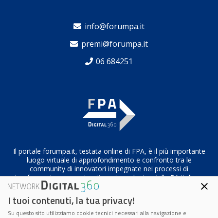
info@forumpa.it
premi@forumpa.it
06 684251
Il portale forumpa.it, testata online di FPA, è il più importante
luogo virtuale di approfondimento e confronto tra le
community di innovatori impegnate nei processi di
trasformazione organizzativa e tecnologica della PA italiana
I tuoi contenuti, la tua privacy!
Su questo sito utilizziamo cookie tecnici necessari alla navigazione e
Codice Fiscale/Partita IVA n. 10693191008 – R.E.A. Roma n.