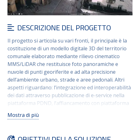
DESCRIZIONE DEL PROGETTO
Il progetto si articola su vari fronti, il principale è la
costituzione di un modello digitale 3D del territorio
comunale elaborato mediante rilievo cinematico
MMS/LiDAR che restituisce foto panoramiche e
nuvole di punti georiferite e ad alta precisione
dell’ambiente urbano, strade e aree pedonali. Altri
aspetti riguardano: l’integrazione ed interoperabilità
dei dati attraverso pubblicazione di e-service nella
piattaforma PDND, l’affiancamento con piattaforma
web di monitoraggio indicatori tematici (con dati
Mostra di più
comunali e open), la piattaforma web di
consultazione sensoristica IoT che gestisce in modo
evoluto dati e informazioni ottenute attraverso
OBIETTIVI DELLA SOLUZIONE