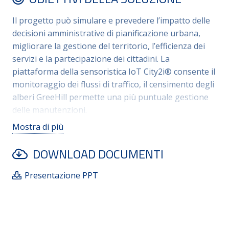
telecamere intelligenti, con riguardo al tema della
mobilità. L’insieme degli strumenti consente un
Il progetto può simulare e prevedere l’impatto delle
efficientamento dei processi, costituisce la base per
decisioni amministrative di pianificazione urbana,
lo studio, la programmazione, simulazione e verifica
migliorare la gestione del territorio, l’efficienza dei
di politiche di mobilità e locali, anche in
servizi e la partecipazione dei cittadini. La
collaborazione con la Regione E-R , tese a
piattaforma della sensoristica IoT City2i® consente il
raggiungere la neutralità carbonica entro il 2030.
monitoraggio dei flussi di traffico, il censimento degli
alberi GreeHill permette una più puntuale gestione
delle manutenzioni.
Ulteriori obiettivi del progetto sono:
Mostra di più
1 Gestione Efficiente del Territorio, riducendo i costi
operativi
DOWNLOAD DOCUMENTI
2 Monitoraggio e Prevenzione, attraverso analisi
predittive
Presentazione PPT
3 Aumentare la trasparenza e il coinvolgimento dei
cittadini
4 Sostenibilità Ambientale, supporto politiche di
sostenibilità e carbon neutral