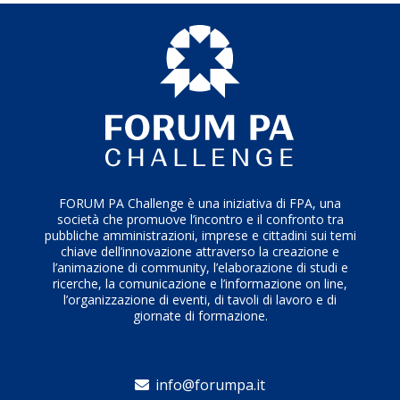
5 Innovazione e Sviluppo, migliorando qualità della
vita ed efficienza dei servizi
Attualmente il progetto prevede una fruizione
esclusivamente interna ai Settori
dell’amministrazione comunale, ma in futuro non si
escludono possibilità di accesso per alcune categorie
professionali specifiche.
FORUM PA Challenge è una iniziativa di FPA, una
società che promuove l’incontro e il confronto tra
pubbliche amministrazioni, imprese e cittadini sui temi
chiave dell’innovazione attraverso la creazione e
l’animazione di community, l’elaborazione di studi e
ricerche, la comunicazione e l’informazione on line,
l’organizzazione di eventi, di tavoli di lavoro e di
giornate di formazione.
info@forumpa.it