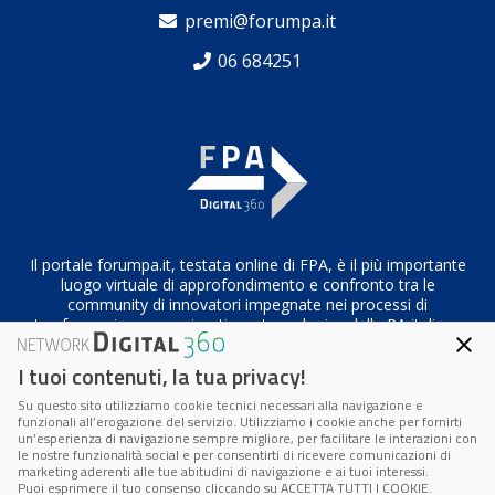
premi@forumpa.it
06 684251
Il portale forumpa.it, testata online di FPA, è il più importante
luogo virtuale di approfondimento e confronto tra le
community di innovatori impegnate nei processi di
trasformazione organizzativa e tecnologica della PA italiana
I tuoi contenuti, la tua privacy!
Su questo sito utilizziamo cookie tecnici necessari alla navigazione e
Codice Fiscale/Partita IVA n. 10693191008 – R.E.A. Roma n.
funzionali all’erogazione del servizio. Utilizziamo i cookie anche per fornirti
1249791
un’esperienza di navigazione sempre migliore, per facilitare le interazioni con
le nostre funzionalità social e per consentirti di ricevere comunicazioni di
marketing aderenti alle tue abitudini di navigazione e ai tuoi interessi.
Privacy & Cookie Policy
|
Cookie Center
Puoi esprimere il tuo consenso cliccando su ACCETTA TUTTI I COOKIE.