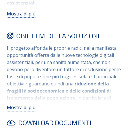
assistenziali.
Mostra di più
Il servizio supporta in particolare fasce di
popolazione fragili, come over 65 e stranieri, nella
gestione di Fascicolo Sanitario Elettronico, SPID e
OBIETTIVI DELLA SOLUZIONE
altre pratiche online. L’iniziativa risponde al
crescente
bisogno di inclusione digitale
,
Il progetto affonda le proprie radici nella manifesta
testimoniato dall’aumento degli anziani e stranieri in
opportunità offerta dalle nuove tecnologie digitali
Italia. Grazie ai risultati positivi, da marzo 2025 il
assistenziali, per una sanità aumentata, che non
progetto è stato potenziato con l’estensione degli
devono però diventare un fattore di esclusione per le
orari di apertura e l’attivazione di nuovi sportelli
fasce di popolazione più fragili e isolate. I principali
provinciali (uno per distretto sanitario), per una una
obiettivi riguardano quindi una
riduzione della
rete territoriale di supporto ed inclusione digitale.
fragilità socioeconomica e delle condizioni di
isolamento della popolazione
, in particolare di
quella giovanile, di quella straniera e quella più
Mostra di più
anziana. Altrettanto importante è l’
incremento
dell’alfabetizzazione digitale
, in quanto si
DOWNLOAD DOCUMENTI
riscontra un’insufficiente consapevolezza nell’uso del