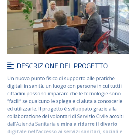
DESCRIZIONE DEL PROGETTO
Un nuovo punto fisico di supporto alle pratiche
digitali in sanità, un luogo con persone in cui tutti i
cittadini possono imparare che le tecnologie sono
“facili” se qualcuno le spiega e ci aiuta a conoscerle
ed utilizzarle. Il progetto è sviluppato grazie alla
collaborazione dei volontari di Servizio Civile accolti
dall’Azienda Sanitaria e
mira a ridurre il divario
digitale nell’accesso ai servizi sanitari, sociali e