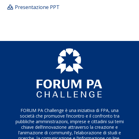
digitale per accedere sia a servizi di qualità (di tipo
Presentazione PPT
educativo, culturale e sanitario) sia nel mondo del
lavoro. Il progetto si rivolge a tutta la popolazione
che necessiti di supporto nell’accesso ai servizi
pubblici digitali, ma vede come destinatari principali
gli over 65 e la popolazione straniera. Sono infatti
queste le fasce di popolazione che incontrano le
maggiori difficoltà.
FORUM PA Challenge è una iniziativa di FPA, una
società che promuove l’incontro e il confronto tra
pubbliche amministrazioni, imprese e cittadini sui temi
chiave dell’innovazione attraverso la creazione e
l’animazione di community, l’elaborazione di studi e
ricerche, la comunicazione e l’informazione on line,