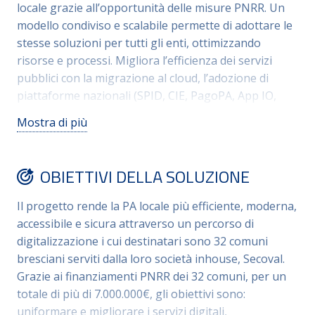
locale grazie all’opportunità delle misure PNRR. Un
modello condiviso e scalabile permette di adottare le
stesse soluzioni per tutti gli enti, ottimizzando
risorse e processi. Migliora l’efficienza dei servizi
pubblici con la migrazione al cloud, l’adozione di
piattaforme nazionali (SPID, CIE, PagoPA, App IO,
SEND, ANPR, PDND) e il rinnovamento dei siti
Mostra di più
istituzionali secondo gli standard nazionali. Le
economie di scala permettono anche il
potenziamento della cybersecurity, della
OBIETTIVI DELLA SOLUZIONE
videosorveglianza e della connettività, garantendo
maggiore sicurezza e continuità operativa. Un piano
Il progetto rende la PA locale più efficiente, moderna,
di formazione e una strategia di comunicazione
accessibile e sicura attraverso un percorso di
coinvolgono cittadini e personale, favorendo
digitalizzazione i cui destinatari sono 32 comuni
l’adozione dei servizi digitali. Un’innovazione che,
bresciani serviti dalla loro società inhouse, Secoval.
valorizzando il territorio, rende la PA più efficiente,
Grazie ai finanziamenti PNRR dei 32 comuni, per un
accessibile e connessa ai bisogni della comunità.
totale di più di 7.000.000€, gli obiettivi sono:
uniformare e migliorare i servizi digitali,