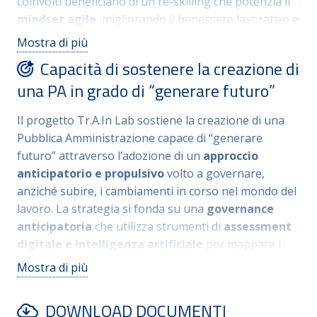
coinvolti beneficiano di un re-skilling che potenzia il
mindset agile
, migliorando il benessere lavorativo e
il work-life balance
.
Professionalmente, il progetto
Mostra di più
garantisce una crescita concreta attraverso il rilascio
Capacità di sostenere la creazione di
di un
attestato
che apre alla certificazione formale
una PA in grado di “generare futuro”
delle competenze, rendendo il profilo dei dipendenti
più spendibile in procedure di mobilità
.
Sebbene la
Il progetto Tr.A.In Lab sostiene la creazione di una
fase sperimentale interessi solo specifici dipartimenti
Pubblica Amministrazione capace di “generare
provinciali, il progetto mira a un’ampia ricaduta
futuro” attraverso l’adozione di un
approccio
socio-economica, puntando a modernizzare
anticipatorio e propulsivo
volto a governare,
l’amministrazione per offrire servizi più efficienti e
anziché subire, i cambiamenti in corso nel mondo del
veloci a cittadini e imprese
. Il progetto può diventare
lavoro
.
La strategia si fonda su una
governance
anche un modello territoriale di riferimento, grazie
anticipatoria
che utilizza strumenti di
assessment
alla replicabilità dello stesso.
digitale e intelligenza artificiale
per mappare i
gap di competenza, permettendo una
Mostra di più
programmazione formativa basata su dati oggettivi
e non solo su necessità immediate
.
Il progetto
DOWNLOAD DOCUMENTI
promuove l’
age management
come leva strategica: