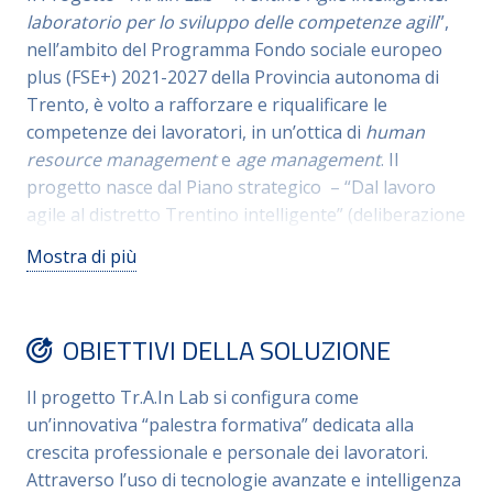
laboratorio per lo sviluppo delle competenze agili
”,
nell’ambito del Programma Fondo sociale europeo
plus (FSE+) 2021-2027 della Provincia autonoma di
Trento, è volto a rafforzare e riqualificare le
competenze dei lavoratori, in un’ottica di
human
resource management
e
age management
. Il
progetto nasce dal Piano strategico – “Dal lavoro
agile al distretto Trentino intelligente” (deliberazione
n. 1476 del 2021), volto alla promozione di nuovi modi
Mostra di più
di lavorare per l’innovazione organizzativa e lo
sviluppo socio-economico territoriale. Esso si
inserisce infine nel “Sistema provinciale di
OBIETTIVI DELLA SOLUZIONE
certificazione delle competenze”. L’obiettivo
strategico è mappare, sviluppare e certificare le
soft
Il progetto Tr.A.In Lab si configura come
skills
per lo sviluppo di un
mindset agile
, grazie ad
un’innovativa “palestra formativa” dedicata alla
una “palestra formativa” personalizzata. La finalità è
crescita professionale e personale dei lavoratori.
promuovere una cultura organizzativa per
Attraverso l’uso di tecnologie avanzate e intelligenza
migliorare l’efficienza della PA, la qualità dei servizi