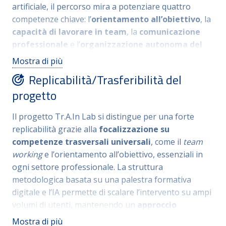
artificiale, il percorso mira a potenziare quattro
erogati e il benessere dei dipendenti.
competenze chiave: l’
orientamento all’obiettivo
, la
capacità di lavorare in team
, la
comunicazione
professionale
e l’
organizzazione autonoma del
lavoro
. Al termine del percorso, i partecipanti
Mostra di più
ricevono un attestato utile per richiedere la
Replicabilità/Trasferibilità del
certificazione formale nel Repertorio provinciale delle
progetto
qualificazioni. In questa prima fase sperimentale, il
progetto è rivolto, su base volontaria, a n. 100
Il progetto Tr.A.In Lab si distingue per una forte
dipendenti in servizio presso due strutture dell’Ente. I
replicabilità grazie alla
focalizzazione su
candidati appartengono alle seguenti qualifiche
competenze trasversali universali
, come il
team
professionali: Categoria C (livello base ed evoluto):
working
e l’orientamento all’obiettivo, essenziali in
profilo amministrativo-contabile, Categoria D (livello
ogni settore professionale
.
La struttura
base ed evoluto): profilo amministrativo-
metodologica basata su una palestra formativa
organizzativo e Categoria D (livello base ed evoluto):
digitale e l’IA permette di scalare l’intervento su ampi
profilo economico-finanziario.
volumi di utenti, mantenendo un
approccio
personalizzato
tramite la modalità blended
.
La
Mostra di più