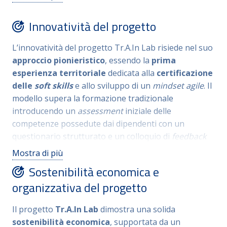
trasferibilità è supportata dall’integrazione nel
sistema di certificazione delle competenze, che
Innovatività del progetto
fornisce un modello procedurale esportabile per
dare valore legale ai percorsi di crescita di dipendenti
L’innovatività del progetto Tr.A.In Lab risiede nel suo
e organizzazioni
.
Inoltre, gli obiettivi di
age
approccio pionieristico
, essendo la
prima
management
e digitalizzazione rispondono a sfide
esperienza territoriale
dedicata alla
certificazione
comuni e attuali a molte organizzazioni pubbliche e
delle
soft skills
e allo sviluppo di un
mindset agile
.
Il
private
.
Essendo una sperimentazione soggetta a
modello supera la formazione tradizionale
verifiche costanti da parte del personale della
introducendo un
assessment
iniziale delle
Provincia di Trento, il progetto funge da prototipo
competenze possedute dai dipendenti con un
testato per future implementazioni in contesti
questionario strutturato
e un colloquio di
feedback
differenti
.
per definire percorsi personalizzati in una “palestra
Mostra di più
formativa”.
La metodologia si basa su una
Sostenibilità economica e
formazione tailorizzata
dove i contenuti sono
organizzativa del progetto
personalizzati in base ai gap rilevati dal
tool
di
valutazione, garantendo massima efficacia ed
Il progetto
Tr.A.In Lab
dimostra una solida
efficienza
.
Gli strumenti includono una palestra
sostenibilità economica
, supportata da un
formativa digitale
.
L’originalità è confermata