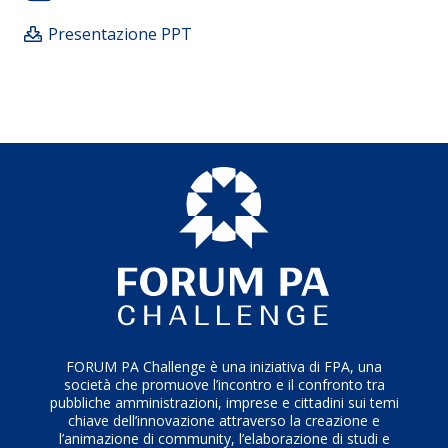
non si limita a gestire l’invecchiamento, ma valorizza
Presentazione PPT
l’equilibrio intergenerazionale attraverso il
re-skilling
continuo, garantendo la sostenibilità del capitale
umano
.
L’integrazione delle
soft skills
nel
Repertorio provinciale delle qualificazioni
istituzionalizza il cambiamento, trasformando
l’amministrazione in un luogo di lavoro moderno,
agile e collaborativo
.
FORUM PA Challenge è una iniziativa di FPA, una
società che promuove l’incontro e il confronto tra
pubbliche amministrazioni, imprese e cittadini sui temi
chiave dell’innovazione attraverso la creazione e
l’animazione di community, l’elaborazione di studi e