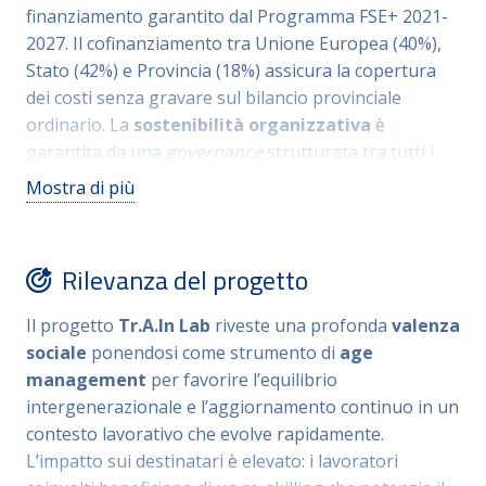
finanziamento
garantito dal Programma FSE+ 2021-
dall’integrazione formale nel Repertorio provinciale
2027
.
Il cofinanziamento tra Unione Europea (40%),
delle qualificazioni, trasformando l’apprendimento in
Stato (42%) e Provincia (18%) assicura la copertura
una certificazione di parte terza con valore legale per
dei costi senza gravare sul bilancio provinciale
garantire
ai lavoratori una crescita professionale
ordinario
.
La
sostenibilità organizzativa
è
riconosciuta e spendibile in ottica di age
garantita da una
governance
strutturata tra tutti i
management.
vari attori del Provincia, che vede il coordinamento
Mostra di più
del Dipartimento organizzazione, personale e
innovazione in sinergia con il Dipartimento
Istruzione e l’Autorità di gestione FSE+
.
La
congruità
Rilevanza del progetto
dei tempi
emerge da una pianificazione chiara che
include una fase prototipale, una attuativa-
Il progetto
Tr.A.In Lab
riveste una profonda
valenza
sperimentale (novembre 2025 – luglio 2026) e una
sociale
ponendosi come strumento di
age
successiva messa a terra definitiva
.
L’efficienza è
management
per favorire l’equilibrio
massimizzata dall’uso di strumenti digitali (anche
intergenerazionale e l’aggiornamento continuo in un
basati sull’intelligenza artificiale) che permettono
contesto lavorativo che evolve rapidamente
.
una gestione massiva dei partecipanti riducendo i
L’impatto sui destinatari è elevato: i lavoratori
tempi anche grazie alle modalità asincrone.