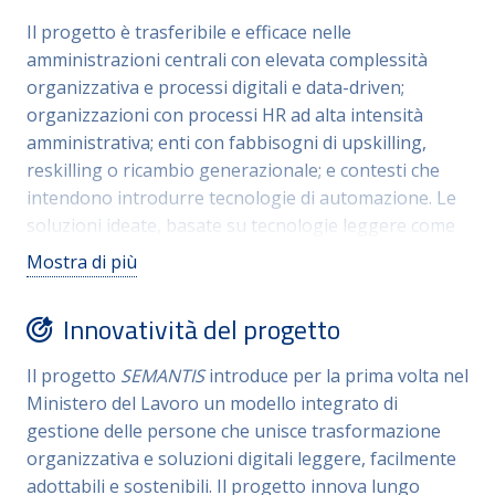
mirate. Il progetto si rivolge al personale del
Il progetto è trasferibile e efficace nelle
Ministero del Lavoro, accompagnando tutte le
amministrazioni centrali con elevata complessità
risorse lungo le varie fasi del loro percorso
organizzativa e processi digitali e data-driven;
lavorativo. L’iniziativa rafforza l’esperienza di
organizzazioni con processi HR ad alta intensità
ingresso dei neoassunti, supporta il personale nei
amministrativa; enti con fabbisogni di upskilling,
momenti di transizione e valorizza l’esperienza del
reskilling o ricambio generazionale; e contesti che
personale più senior, fondamentale per la continuità
intendono introdurre tecnologie di automazione. Le
operativa e la trasmissione delle competenze.
soluzioni ideate, basate su tecnologie leggere come
la RPA e AI generativa, non richiedono interventi
Mostra di più
infrastrutturali onerosi e favoriscono un
miglioramento continuo dei processi interni.
Innovatività del progetto
L’approccio metodologico, fondato su analisi,
progettazione, sperimentazione, e scalabilità
Il progetto
SEMANTIS
introduce per la prima volta nel
assicura la replicabilità del modello in molteplici
Ministero del Lavoro un modello integrato di
contesti. La struttura modulare, articolata in linee
gestione delle persone che unisce trasformazione
direttrici autonome, permette alle amministrazioni di
organizzativa e soluzioni digitali leggere, facilmente
adottare l’intero framework o singoli moduli secondo
adottabili e sostenibili. Il progetto innova lungo