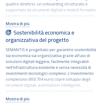
priorità e maturità organizzativa. La coerenza con
quattro direttrici: un onboarding strutturato e
PIAO, Piano dei fabbisogni e linee guida AGID facilita
supportato da strumenti digitali e moduli formativi
il riuso, la standardizzazione e la trasferibilità.
blended; un sistema di valorizzazione trasparente
basato su competenze, professionalità e dati;
Mostra di più
l’introduzione di automazioni intelligenti (RPA,
Sostenibilità economica e
document intelligence e AI generativa) per ridurre
organizzativa del progetto
attività ripetitive e migliorare la qualità dei processi;
un modello di People Care fondato su ascolto
SEMANTIS è progettato per garantire sostenibilità
continuo e analisi delle esigenze di benessere.
sia economica sia organizzativa grazie all’uso di
L’approccio combina metodologie di co‑design,
soluzioni digitali leggere, facilmente integrabili
assessment digitali, dashboard data‑driven e
nell’infrastruttura esistente e senza necessità di
tecnologie AI-powered, creando un percorso
investimenti tecnologici complessi. L’investimento
innovativo, scalabile e orientato all’impatto reale
complessivo (850.704 euro) copre sviluppo degli
sull’esperienza lavorativa.
strumenti digitali, automazioni intelligenti,
assessment, formazione, onboarding e supporto
metodologico, con un ritorno atteso in efficienza
Mostra di più
grazie alla riduzione dei tempi di inserimento, alla