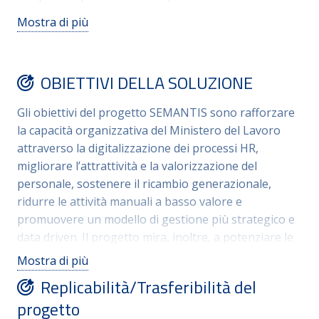
competenze strategiche dell’Amministrazione;
Mostra di più
Automazione delle Attività che interviene sui processi
HR ricorrenti per ridurre la manualità e aumentare
l’efficienza; e People Care che consolida un sistema di
OBIETTIVI DELLA SOLUZIONE
ascolto continuo volto a migliorare il benessere, la
partecipazione e la soddisfazione delle persone. Nel
Gli obiettivi del progetto SEMANTIS sono rafforzare
complesso, il progetto promuove una gestione
la capacità organizzativa del Ministero del Lavoro
moderna, integrata e data driven, orientata alla
attraverso la digitalizzazione dei processi HR,
crescita e all’ingaggio del personale del Ministero,
migliorare l’attrattività e la valorizzazione del
creando valore, rafforzando la coesione interna e
personale, sostenere il ricambio generazionale,
sostenendo la piena evoluzione dell’organizzazione.
ridurre le attività manuali a basso valore e
promuovere un modello di gestione più strategico e
data driven. Il progetto mira, inoltre, a potenziare le
competenze, accelerare l’onboarding, aumentare
Mostra di più
efficienza, trasparenza e qualità dei servizi, favorire il
Replicabilità/Trasferibilità del
benessere e il senso di appartenenza tramite un
progetto
sistema strutturato di ascolto continuo e iniziative