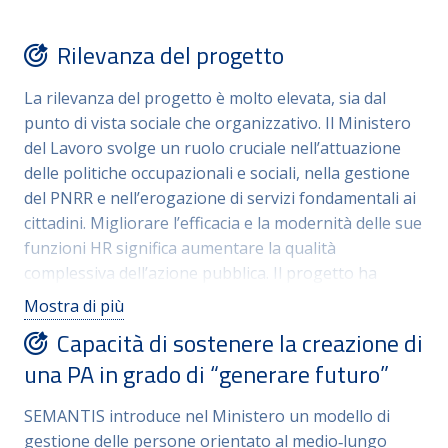
diminuzione delle attività manuali e al miglioramento
della qualità dei dati. La roadmap è graduale e
Rilevanza del progetto
realistica: prevede fasi di analisi, progettazione,
implementazione e monitoraggio distribuite su 24
La rilevanza del progetto è molto elevata, sia dal
mesi, consentendo un’adozione progressiva e la
punto di vista sociale che organizzativo. Il Ministero
piena integrazione nelle pratiche delle Direzioni
del Lavoro svolge un ruolo cruciale nell’attuazione
Generali. Il modello è scalabile, replicabile e
delle politiche occupazionali e sociali, nella gestione
sostenibile nel lungo periodo, grazie al
del PNRR e nell’erogazione di servizi fondamentali ai
trasferimento di competenze interne e alla
cittadini. Migliorare l’efficacia e la modernità delle sue
governance unitaria tra personale e innovazione.
funzioni HR significa aumentare la qualità
complessiva dell’azione pubblica. Il progetto ha
inoltre un impatto diretto sui dipendenti, con
Mostra di più
percorsi di inserimento più efficaci, maggiori
Capacità di sostenere la creazione di
opportunità di crescita interna, un sistema di
una PA in grado di “generare futuro”
valorizzazione più trasparente, strumenti di welfare
più mirati, e iniziative per aumentare il benessere
SEMANTIS introduce nel Ministero un modello di
organizzativo. Infine, il progetto SEMANTIS ha un
gestione delle persone orientato al medio‑lungo
impatto indiretto ma significativo sulla qualità dei