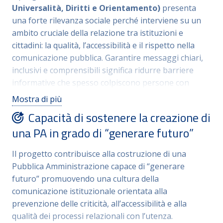
crescita professionale del personale. Dal punto di
Universalità, Diritti e Orientamento)
presenta
vista organizzativo, il progetto è strutturato in
una forte rilevanza sociale perché interviene su un
moduli flessibili e facilmente integrabili nelle attività
ambito cruciale della relazione tra istituzioni e
formative già previste dagli enti, rendendo possibile
cittadini: la qualità, l’accessibilità e il rispetto nella
una diffusione graduale e stabile delle pratiche di
comunicazione pubblica. Garantire messaggi chiari,
sicurezza comunicativa e accessibilità.
inclusivi e comprensibili significa ridurre barriere
informative che spesso colpiscono persone con
disabilità, studenti, utenti con fragilità linguistiche o
Mostra di più
culturali e cittadini con minore familiarità con il
Capacità di sostenere la creazione di
linguaggio amministrativo.
una PA in grado di “generare futuro”
Il progetto promuove una comunicazione
istituzionale più equa e responsabile, capace di
Il progetto contribuisce alla costruzione di una
rafforzare fiducia, partecipazione e accesso ai servizi.
Pubblica Amministrazione capace di “generare
L’impatto sui destinatari è concreto: i partecipanti
futuro” promuovendo una cultura della
acquisiscono competenze operative per gestire
comunicazione istituzionale orientata alla
documenti, incontri e interazioni con un’utenza
prevenzione delle criticità, all’accessibilità e alla
eterogenea, migliorando la qualità dei servizi offerti
qualità dei processi relazionali con l’utenza.