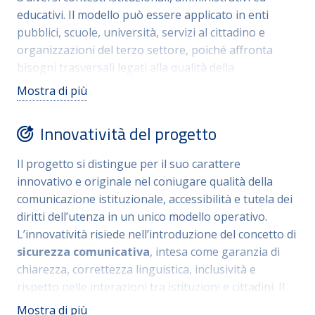
ed eterogenea.
educativi. Il modello può essere applicato in enti
pubblici, scuole, università, servizi al cittadino e
organizzazioni del terzo settore, poiché affronta
bisogni trasversali legati alla qualità della
comunicazione, all’accessibilità e all’inclusione. Le
Mostra di più
linee guida su terminologia inclusiva, orientamento
all’utenza, gestione degli incontri e verifica
Innovatività del progetto
dell’accessibilità di testi, moduli e spazi possono
essere integrate nei processi ordinari di
Il progetto si distingue per il suo carattere
comunicazione istituzionale senza richiedere
innovativo e originale nel coniugare qualità della
infrastrutture complesse. Questa struttura
comunicazione istituzionale, accessibilità e tutela dei
modulare consente al progetto di essere facilmente
diritti dell’utenza in un unico modello operativo.
trasferito in altri contesti territoriali e organizzativi,
L’innovatività risiede nell’introduzione del concetto di
contribuendo a diffondere pratiche di sicurezza
sicurezza comunicativa
, intesa come garanzia di
linguistica, chiarezza amministrativa e rispetto
chiarezza, correttezza linguistica, inclusività e
dell’utenza.
rispetto nelle interazioni tra istituzioni e cittadini. Il
progetto integra contenuti teorici e strumenti pratici:
Mostra di più