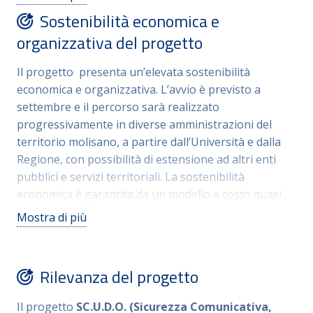
linee guida sulla terminologia neutra e inclusiva,
Sostenibilità economica e
modelli per la gestione di incontri e interfacce
organizzativa del progetto
pubbliche, strumenti di verifica dell’accessibilità di
testi, moduli e spazi di servizio. Particolarmente
Il progetto presenta un’elevata sostenibilità
qualificante è l’uso di
scenari applicativi
, che
economica e organizzativa. L’avvio è previsto a
trasformano i principi di inclusione in competenze
settembre e il percorso sarà realizzato
operative immediatamente utilizzabili. La qualità dei
progressivamente in diverse amministrazioni del
contenuti e l’approccio multidisciplinare rendono
territorio molisano, a partire dall’Università e dalla
SC.U.D.O. un modello avanzato per migliorare la
Regione, con possibilità di estensione ad altri enti
comunicazione pubblica in chiave inclusiva ed
pubblici e servizi territoriali. La sostenibilità
efficace.
economica è garantita da un modello a costo quasi
zero, fondato prevalentemente su formazione
Mostra di più
interna e valorizzazione di formatori interni alle
amministrazioni coinvolte. Ciò consente di utilizzare
competenze già presenti nelle strutture
Rilevanza del progetto
organizzative, riducendo significativamente i costi di
consulenza esterna e favorendo al tempo stesso la
Il progetto
SC.U.D.O. (Sicurezza Comunicativa,