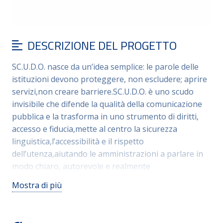
DESCRIZIONE DEL PROGETTO
SC.U.D.O. nasce da un’idea semplice: le parole delle
istituzioni devono proteggere, non escludere; aprire
servizi,non creare barriere.SC.U.D.O. è uno scudo
invisibile che difende la qualità della comunicazione
pubblica e la trasforma in uno strumento di diritti,
accesso e fiducia,mette al centro la sicurezza
linguistica,l’accessibilità e il rispetto
dell’utenza,aiutando le amministrazioni a parlare in
modo chiaro, autorevole e realmente
inclusivo: introduce terminologia neutra e
Mostra di più
inclusiva,protocolli per l’orientamento dell’utenza –
inclusi studenti e cittadini con disabilità – pratiche
efficaci per la gestione di incontri e interfacce