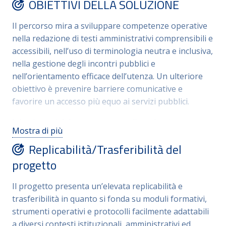
OBIETTIVI DELLA SOLUZIONE
pubbliche,e strumenti per verificare l’accessibilità di
testi, moduli e sedi di servizio.Il progetto lavora su
Il percorso mira a sviluppare competenze operative
scenari reali trasformando la comunicazione
nella redazione di testi amministrativi comprensibili e
istituzionale in uno spazio di chiarezza, dignità e
accessibili, nell’uso di terminologia neutra e inclusiva,
accoglienza.Forma professionisti pubblici capaci di
nella gestione degli incontri pubblici e
costruire istituzioni più comprensibili, più giuste e
nell’orientamento efficace dell’utenza. Un ulteriore
più vicine alle persone.
obiettivo è prevenire barriere comunicative e
favorire un accesso più equo ai servizi pubblici.
I destinatari del progetto sono dipendenti e
Mostra di più
funzionari della Pubblica Amministrazione, in
Replicabilità/Trasferibilità del
particolare personale impegnato in attività di front
office, comunicazione istituzionale, segreterie, servizi
progetto
agli studenti e ai cittadini. Il progetto è rivolto in
primo luogo a Università, Regione e altre
Il progetto presenta un’elevata replicabilità e
amministrazioni del territorio molisano, con l’intento
trasferibilità in quanto si fonda su moduli formativi,
di coinvolgere progressivamente operatori pubblici
strumenti operativi e protocolli facilmente adattabili
che gestiscono relazioni dirette con un’utenza ampia
a diversi contesti istituzionali, amministrativi ed