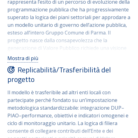
rappresenta l’esito di un percorso di evoluzione della
normativo e lo assume come strumento di
programmazione pubblica che ha progressivamente
governance integrata, capace di orientare le
superato la logica dei piani settoriali per approdare a
decisioni, coordinare l’azione dell’Ente e dei soggetti
un modello unitario di governo dell’azione pubblica,
partecipati
esteso all’intero Gruppo Comune di Parma. Il
progetto nasce dalla consapevolezza che la
generazione di Valore Pubblico richiede una visione
integrata, coerente e misurabile. Il PIAO consolidato
Mostra di più
integra in un unico quadro strategico il DUP, il ciclo
Replicabilità/Trasferibilità del
della performance, la prevenzione della corruzione e
progetto
la trasparenza, la programmazione delle risorse
umane, la transizione digitale e la qualità dei servizi,
Il modello è trasferibile ad altri enti locali con
includendo in modo strutturato anche le società e gli
partecipate perché fondato su un’impostazione
enti partecipati, superando una concezione
metodologica standardizzabile: integrazione DUP–
meramente formale del PIAO come adempimento
PIAO–performance, obiettivi e indicatori omogenei e
normativo e lo assume come strumento di
ciclo di monitoraggio unitario. La logica di filiera
governance integrata, capace di orientare le
consente di collegare contributi dell’Ente e dei
decisioni, coordinare l’azione dell’Ente e dei soggetti