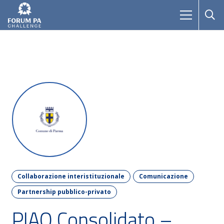
Collaborazione interistituzionale
Comunicazione
Partnership pubblico-privato
PIAO Consolidato –