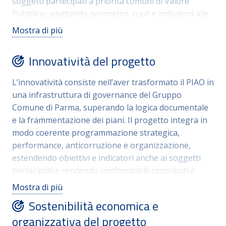
soggetti partecipati a priorità comuni di Valore
partecipati
Pubblico, adattando perimetro, ruoli e indicatori alle
specificità organizzative. La replicabilità è facilitata
Mostra di più
dall’utilizzo di procedure di raccolta e armonizzazione
dei contributi (obiettivi, attività, indicatori) e da un
Innovatività del progetto
impianto di rendicontazione periodica, che può
essere adottato anche in contesti diversi, graduando
L’innovatività consiste nell’aver trasformato il PIAO in
il livello di consolidamento in base alla maturità del
una infrastruttura di governance del Gruppo
sistema di governance e controllo delle
Comune di Parma, superando la logica documentale
partecipazioni.
e la frammentazione dei piani. Il progetto integra in
modo coerente programmazione strategica,
performance, anticorruzione e organizzazione,
estendendo obiettivi e indicatori anche ai soggetti
partecipati e rendendo confrontabili contributi e
risultati. Il percorso ASK Public Value del
Mostra di più
Dipartimento della Funzione Pubblica. in
Sostenibilità economica e
collaborazione con Formez, ha rafforzato la
organizzativa del progetto
centralità del Valore Pubblico come criterio