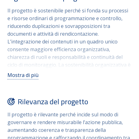
ordinatore, promuovendo l’uso di indicatori non solo
Il progetto è sostenibile perché si fonda su processi
di output ma anche di risultato e impatto e una
e risorse ordinari di programmazione e controllo,
maggiore leggibilità verso stakeholder interni ed
riducendo duplicazioni e sovrapposizioni tra
esterni. Il consolidamento consente inoltre di
documenti e attività di rendicontazione.
sostenere una logica di filiera tra politiche, servizi e
L’integrazione dei contenuti in un quadro unico
risultati, migliorando il coordinamento e la
consente maggiore efficienza organizzativa,
trasparenza complessiva.
chiarezza di ruoli e responsabilità e continuità del
ciclo di monitoraggio. La sostenibilità organizzativa è
rafforzata dall’adozione di strumenti operativi di
Mostra di più
gestione della performance (caricamento,
assegnazione, monitoraggio e rendicontazione di
obiettivi e indicatori) e dal coinvolgimento
Rilevanza del progetto
strutturato di Settori e partecipate, che facilita
aggiornamenti annuali del PIAO e l’allineamento con
Il progetto è rilevante perché incide sul modo di
il ciclo di bilancio e DUP.
governare e rendere misurabile l’azione pubblica,
aumentando coerenza e trasparenza della
programmazione e rafforzando il coordinamento tra