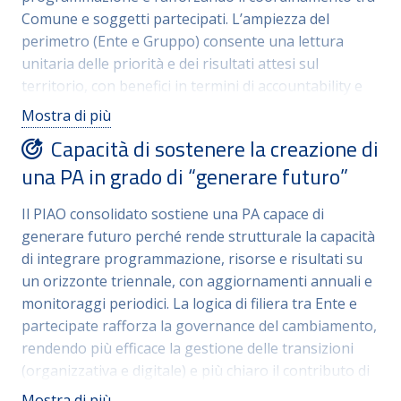
Comune e soggetti partecipati. L’ampiezza del
perimetro (Ente e Gruppo) consente una lettura
unitaria delle priorità e dei risultati attesi sul
territorio, con benefici in termini di accountability e
qualità decisionale. Rendere esplicito il contributo
Mostra di più
delle politiche alla creazione di Valore Pubblico,
Capacità di sostenere la creazione di
attraverso obiettivi e indicatori integrati, supporta
una PA in grado di “generare futuro”
una comunicazione più chiara verso cittadini e
stakeholder e favorisce una gestione orientata ai
Il PIAO consolidato sostiene una PA capace di
risultati, utile anche per il monitoraggio periodico e
generare futuro perché rende strutturale la capacità
la rendicontazione istituzionale.
di integrare programmazione, risorse e risultati su
un orizzonte triennale, con aggiornamenti annuali e
monitoraggi periodici. La logica di filiera tra Ente e
partecipate rafforza la governance del cambiamento,
rendendo più efficace la gestione delle transizioni
(organizzativa e digitale) e più chiaro il contributo di
ciascun attore agli obiettivi comuni. L’attenzione a
Mostra di più