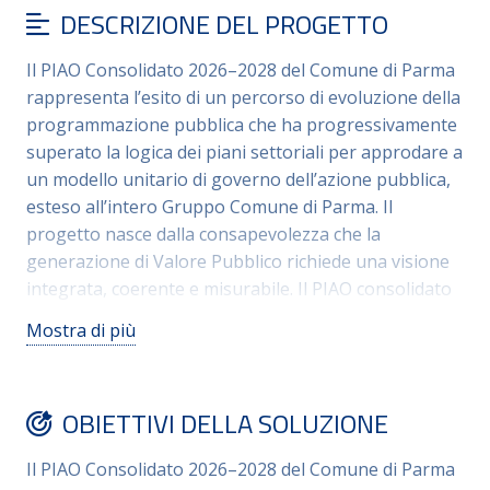
DESCRIZIONE DEL PROGETTO
Il PIAO Consolidato 2026–2028 del Comune di Parma
rappresenta l’esito di un percorso di evoluzione della
programmazione pubblica che ha progressivamente
superato la logica dei piani settoriali per approdare a
un modello unitario di governo dell’azione pubblica,
esteso all’intero Gruppo Comune di Parma. Il
progetto nasce dalla consapevolezza che la
generazione di Valore Pubblico richiede una visione
integrata, coerente e misurabile. Il PIAO consolidato
integra in un unico quadro strategico il DUP, il ciclo
Mostra di più
della performance, la prevenzione della corruzione e
la trasparenza, la programmazione delle risorse
umane, la transizione digitale e la qualità dei servizi,
OBIETTIVI DELLA SOLUZIONE
includendo in modo strutturato anche le società e gli
enti partecipati, superando una concezione
Il PIAO Consolidato 2026–2028 del Comune di Parma
meramente formale del PIAO come adempimento