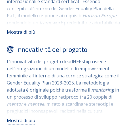
internazionali e standard certificati.
Essendo
sostitute dirigenti nel ruolo di mentor, mentre le
concepito all’interno del Gender Equality Plan della
direttrici e le sostitute direttrici partecipano come
PaT, il modello risponde ai requisiti
Horizon Europe
,
mentee
.
rendendolo un
framework
predefinito e adottabile da
altre amministrazioni pubbliche che necessitano di
Mostra di più
azioni concrete per eliminare il divario di genere
.
La
trasferibilità è favorita dall’uso di metodologie
Innovatività del progetto
consolidate come il
mentoring e
al supporto
scientifico di soggetti certificati in materia
.
Il progetto
L’innovatività del progetto leadHERship risiede
si propone come un modello territoriale capace di
nell’integrazione di un modello di empowerment
generare valore pubblico aggiunto, esportabile in
femminile all’interno di una cornice strategica come il
contesti differenti grazie alla modularità delle sue
Gender Equality Plan 2023-2025
.
La metodologia
aree di intervento. In più, il progetto prevede anche
adottata è originale poiché trasforma il
mentoring
in
la creazione di Linee Guida per lo sviluppo e la
un processo di sviluppo reciproco tra 20 coppie di
scalabilità dello stesso, nell’ottica del consolidamento
mentor
e
mentee
, mirato a scardinare stereotipi e
dello stesso.
pregiudizi inconsapevoli radicati nella cultura
organizzativa
.
Il progetto non si limita alla
Mostra di più
trasmissione di saperi, ma punta a rafforzare la