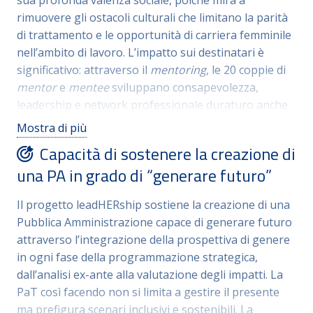
composto da esperti in materia
.
Questo approccio
rimuovere gli ostacoli culturali che limitano la parità
strutturato assicura che il progetto generi valore
di trattamento e le opportunità di carriera femminile
pubblico senza gravare eccessivamente sulle risorse
nell’ambito di lavoro
.
L’impatto sui destinatari è
ordinarie
. Inoltre, il progetto prevede anche la
significativo: attraverso il
mentoring
, le 20 coppie di
creazione di Linee Guida per lo sviluppo e la
mentor
e
mentee
sviluppano consapevolezza,
scalabilità.
leadership e network professionale duraturo anche
post progetto, potenziando le competenze
Mostra di più
gestionali
.
Oltre alla crescita individuale delle
Capacità di sostenere la creazione di
manager coinvolte, l’iniziativa genera un valore
una PA in grado di “generare futuro”
pubblico che si riflette su tutta l’organizzazione e sul
territorio trentino
.
L’ampiezza dell’intervento non si
Il progetto leadHERship sostiene la creazione di una
limita infatti all’ente pubblico, ma si propone come
Pubblica Amministrazione capace di generare futuro
un modello replicabile per stakeholder locali, comuni
attraverso l’integrazione della
prospettiva di genere
e aziende, promuovendo una cultura dell’inclusione
in ogni fase della programmazione strategica,
che rafforza il sistema di welfare territoriale
.
Il
dall’analisi ex-ante alla valutazione degli impatti. La
progetto è volto a garantire benefici duraturi per
PaT così facendo non si limita a gestire il presente
quanto riguarda uguaglianza di genere e
ma prefigura scenari inclusivi e sostenibili
.
La