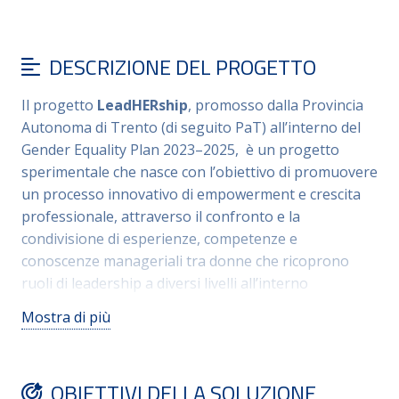
DESCRIZIONE DEL PROGETTO
Il progetto
LeadHERship
, promosso dalla Provincia
Autonoma di Trento (di seguito PaT) all’interno del
Gender Equality Plan 2023–2025, è un progetto
sperimentale che nasce con l’obiettivo di promuovere
un processo innovativo di empowerment e crescita
professionale, attraverso il confronto e la
condivisione di esperienze, competenze e
conoscenze manageriali tra donne che ricoprono
ruoli di leadership a diversi livelli all’interno
dell’Amministrazione provinciale. L’iniziativa si basa
Mostra di più
sulla creazione di
20 coppie mentor
(dirigenti
generali, dirigenti e sostitute dirigenti) e
mentee
(direttrici e sostitute direttrici), che intraprendono un
OBIETTIVI DELLA SOLUZIONE
percorso di sviluppo reciproco volto a rafforzare la