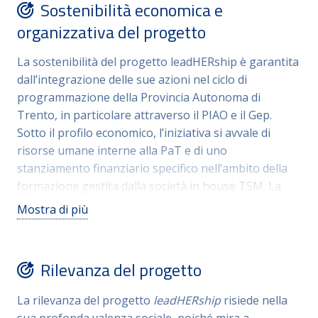
Sostenibilità economica e
leadership
inclusiva, consapevole e collaborativa
organizzativa del progetto
attraverso sessioni individuali e supervisioni di alta
qualità, supportate da partner esperti
.
Gli strumenti
La sostenibilità del progetto leadHERship è garantita
utilizzati garantiscono un elevato coinvolgimento del
dall’integrazione delle sue azioni nel ciclo di
top management, trasformando la formazione in un
programmazione della Provincia Autonoma di
impegno istituzionale concreto
.
Questa sinergia tra
Trento, in particolare attraverso il PIAO e il Gep
.
crescita individuale e impatto sistemico definisce un
Sotto il profilo economico, l’iniziativa si avvale di
approccio d’avanguardia per la pubblica
risorse umane interne alla PaT e di uno
amministrazione.
stanziamento finanziario specifico nell’ambito della
formazione gestita dalla società in house TSM
.
La
congruità dei tempi è assicurata da una
Mostra di più
pianificazione chiara che distribuisce l’impegno tra
gennaio e settembre 2026, con 30 ore per le mentor
e 22 per le mentee
.
L’organizzazione è solida grazie
Rilevanza del progetto
al coordinamento del personale del Dipartimento
organizzazione, personale e innovazione,
La rilevanza del progetto
leadHERship
risiede nella
supportato da un gruppo di lavoro multidisciplinare
sua profonda valenza sociale, poiché mira a