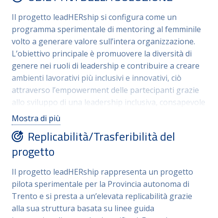
leadership, la consapevolezza e la capacità di
Il progetto
leadHERship
si configura come un
generare valore attraverso la diffusione di pratiche di
programma sperimentale di mentoring al femminile
leadership inclusiva e consapevole. Il programma
volto a generare valore sull’intera organizzazione
.
comprende formazione, sessioni individuali e
L’obiettivo principale è promuovere la diversità di
supervisioni (circa 30 ore per le mentor e 22 per le
genere nei ruoli di leadership e contribuire a creare
mentee) distribuiti tra gennaio e settembre 2026.
ambienti lavorativi più inclusivi e innovativi, ciò
attraverso
l’empowerment delle partecipanti grazie
allo sviluppo di una leadership inclusiva, consapevole
e collaborativa, il riconoscimento delle proprie
Mostra di più
capacità e il potenziamento delle competenze
.
Il
Replicabilità/Trasferibilità del
percorso mira ad accrescere la consapevolezza
progetto
individuale sulla propria identità professionale e a
favorire la creazione di un network solido tramite il
Il progetto leadHERship
rappresenta un progetto
confronto diretto tra figure manageriali
. Il progetto
pilota sperimentale per la Provincia autonoma di
risponde all’obiettivo di valorizzare le competenze
Trento e
si presta a un’elevata replicabilità grazie
femminili e di ridurre i divari nei percorsi di carriera.
alla sua struttura basata su linee guida
L’iniziativa si rivolge a dirigenti generali, dirigenti e