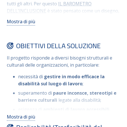
tutti gli altri. Per questo
IL BAROMETRO
DELL’INCLUSIONE
è stato pensato come un disegno,
composto da tante sfere legate fra loro: la Sfera
Mostra di più
dell’Assunzione “PERIODO DI PROVA:120 GIORNI A
360 GRADI”; la Sfera dell’ inserimento e del clima
“CALIBRARE IL BAROMETRO DELL’INCLUSIONE”; la
OBIETTIVI DELLA SOLUZIONE
Sfera dell’addestramento, per le persone con
disabilità visiva, “PARLANE CON…”; la Sfera
Il progetto risponde a diversi bisogni strutturali e
dell’accessibilità, per le persone con disabilità visiva
culturali delle organizzazioni, in particolare:
“MASTERCLASS” e la Sfera della diffusione della
conoscenza della disabilità all’interno
necessità di
gestire in modo efficace la
dell’organizzazione “METTITI NELLE MIE SCARPE”.
disabilità sul luogo di lavoro
;
superamento di
paure inconsce, stereotipi e
barriere culturali
legate alla disabilità;
esigenza di
ambienti di lavoro accessibili,
inclusivi e sostenibili
;
Mostra di più
bisogno di migliorare il
benessere