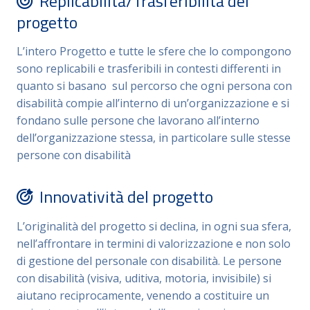
Replicabilità/Trasferibilità del
organizzativo
, il clima interno e la qualità delle
progetto
relazioni professionali.
L’intero Progetto e tutte le sfere che lo compongono
Il Barometro dell’Inclusione consente di affrontare la
sono replicabili e trasferibili in contesti differenti in
disabilità non come limite, ma come
fattore
quanto si basano sul percorso che ogni persona con
generativo di innovazione organizzativa
e
disabilità compie all’interno di un’organizzazione e si
ripensamento dei modelli di governance
fondano sulle persone che lavorano all’interno
dell’organizzazione stessa, in particolare sulle stesse
I destinatari diretti del progetto sono:
persone con disabilità
datori di lavoro
e organizzazioni pubbliche;
Innovatività del progetto
lavoratori con disabilità
(visiva, uditiva,
motoria e disabilità invisibili).
L’originalità del progetto si declina, in ogni sua sfera,
nell’affrontare in termini di valorizzazione e non solo
I destinatari indiretti sono:
di gestione del personale con disabilità. Le persone
l’intera popolazione aziendale;
con disabilità (visiva, uditiva, motoria, invisibile) si
aiutano reciprocamente, venendo a costituire un
i responsabili dei processi decisionali e