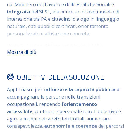
dal Ministero del Lavoro e delle Politiche Sociali e
integrata
nel SIISL, introduce un nuovo modello di
interazione tra PA e cittadino: dialogo in linguaggio
naturale, dati pubblici certificati, orientamento
personalizzato e attivazione concreta.
Progettata in
co-design
con Regioni e CPI e
Mostra di più
sviluppata attraverso sperimentazione progressiva,
AppLI agisce su tre dimensioni complementari:
impiega la tecnologia per leggere
bisogni
emergenti
OBIETTIVI DELLA SOLUZIONE
e costruire percorsi;
rafforza le reti
tra
ecosistemi istituzionali; sviluppa nelle persone
AppLI nasce per
rafforzare la capacità pubblica
di
competenze e autonomia decisionale.
accompagnare le persone nelle transizioni
L’
adesione spontanea
di oltre 40.000 utenti, non
occupazionali, rendendo l’
orientamento
collegata a benefici economici, è la misura più diretta
accessibile
, continuo e personalizzato. L’obiettivo è
del valore pubblico generato.
agire a monte dei servizi territoriali: aumentare
consapevolezza,
autonomia e coerenza
dei percorsi