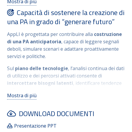
Mostra di più
orientamento continuo
, personalizzato e
capacità esecutiva.
Capacità di sostenere la creazione di
accessibile su scala nazionale, raggiungendo
target
storicamente distanti
dai canali istituzionali:
una PA in grado di “generare futuro”
giovani, NEET, lavoratori in transizione, senza essere
collegato ad incentivi economici. I
risultati
AppLI è progettata per contribuire alla
costruzione
confermano l’impatto
: 40.000 utenti con adesione
di una PA anticipatoria
, capace di leggere segnali
spontanea, con una valutazione media di 7.4 /10 e
deboli, simulare scenari e adattare proattivamente
tasso dichiarato di intenzione di ritorno del 93%,
servizi e politiche.
140.000 opportunità lavorative e formative restituite,
Sul
piano delle tecnologie
, l’analisi continua dei dati
oltre 8.000 CV e cover letter generati. I
richiami nel
di utilizzo e dei percorsi attivati consente di
Compendium del G7
e nei documenti
intercettare bisogni latenti
, identificare tendenze
dell’International Labour Organization confermano
nelle transizioni occupazionali e
orientare
la rilevanza internazionale del modello.
Mostra di più
l’evoluzione delle politiche attive
con evidenze in
tempo reale. La piattaforma diventa così uno
DOWNLOAD DOCUMENTI
strumento vivo, a supporto di decisioni orientate al
lungo periodo.
Presentazione PPT
Sul piano delle reti,
AppLI integra ecosistemi