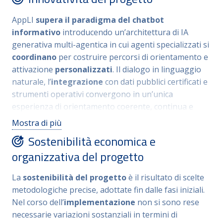
degli esiti costituiscono un modello applicabile oltre il
perimetro delle politiche del lavoro, in ambiti che
AppLI
supera il paradigma del chatbot
gestiscono
transizioni complesse
quali formazione
informativo
introducendo un’architettura di IA
e inclusione sociale. L’
approccio di co-design
, la
generativa multi-agentica in cui agenti specializzati si
governance strutturata dell’IA, l’assenza di vincoli
coordinano
per costruire percorsi di orientamento e
tecnologici proprietari e l’integrazione con SPID/CIE
attivazione
personalizzati
. Il dialogo in linguaggio
ne rafforzano l’adottabilità da parte di altre
naturale, l’
integrazione
con dati pubblici certificati e
amministrazioni in ambito nazionale ed in contesti
strumenti operativi convergono in un’unica
normativi e istituzionali differenti.
esperienza di orientamento coerente, continua e
interattiva.
Mostra di più
Sostenibilità economica e
La metodologia si fonda su
co-design con Regioni,
Centri per l’Impiego e utenti finali
,
organizzativa del progetto
sperimentazione progressiva e monitoraggio
sistematico dei risultati. L’
innovazione
è al tempo
La
sostenibilità del progetto
è il risultato di scelte
stesso tecnologica, organizzativa e di policy.AppLI
metodologiche precise, adottate fin dalle fasi iniziali.
opera, inoltre, come
laboratorio istituzionale
di
Nel corso dell’
implementazione
non si sono rese
governance responsabile dell’IA e palestra di
necessarie variazioni sostanziali in termini di