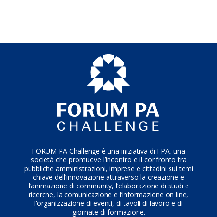
informativi pubblici
(SIISL, INPS, CPI) costruendo
un’infrastruttura relazionale che
rafforza la
collaborazione interistituzionale
e amplia la
capacità collettiva di leggere i cambiamenti prima che
diventino emergenza.
Sul piano delle persone,
forma i cittadini
all’uso
consapevole dell’IA abbattendo barriere di accesso, e
sviluppa competenze interne alla PA in materia di
governance responsabile.
FORUM PA Challenge è una iniziativa di FPA, una
società che promuove l’incontro e il confronto tra
pubbliche amministrazioni, imprese e cittadini sui temi
chiave dell’innovazione attraverso la creazione e
l’animazione di community, l’elaborazione di studi e
ricerche, la comunicazione e l’informazione on line,
l’organizzazione di eventi, di tavoli di lavoro e di
giornate di formazione.