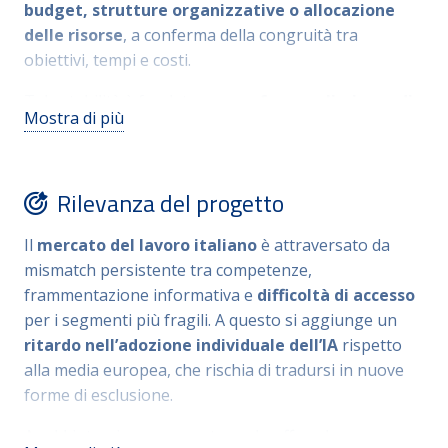
alfabetizzazione pratica per i cittadini, generando
budget, strutture organizzative o allocazione
simultaneamente
valore di servizio
e sviluppo di
delle risorse
, a conferma della congruità tra
competenze. Nel panorama pubblico europeo,
obiettivi, tempi e costi.
rappresenta uno dei primi esempi operativi di IA
Tale stabilità è fondata su: una
fase preliminare di
generativa applicata ai servizi per il lavoro su scala
Mostra di più
progettazione
, prototipazione e sperimentazione
nazionale.
controllata, accompagnata da un ampio percorso di
ascolto, che ha consentito di validare il modello
Rilevanza del progetto
iterativamente; sull’
integrazione con
infrastrutture pubbliche
e l’impiego di
Il
mercato del lavoro italiano
è attraversato da
un’architettura modulare, contribuendo al
mismatch persistente tra competenze,
contenimento dei costi e alla scalabilità; su una
frammentazione informativa e
difficoltà di accesso
roadmap incrementale
guidata dal monitoraggio
per i segmenti più fragili. A questo si aggiunge un
continuo dei dati di utilizzo, che ha orientato
ritardo nell’adozione individuale dell’IA
rispetto
evoluzioni funzionali mirate.
alla media europea, che rischia di tradursi in nuove
Il passaggio dalla
progettazione
alla messa in
forme di esclusione.
esercizio nazionale è avvenuto in meno di un anno,
AppLI interviene su questo nodo offrendo
confermando la coerenza tra pianificazione e