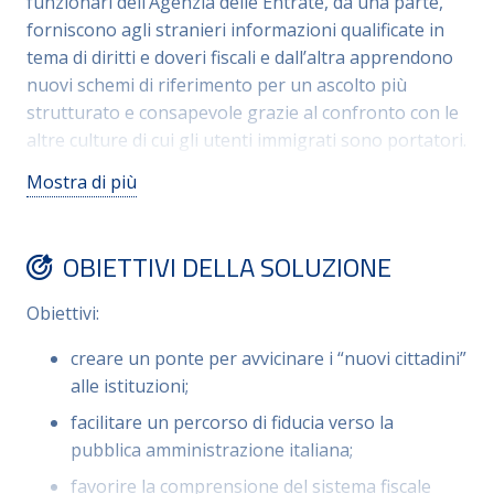
funzionari dell’Agenzia delle Entrate, da una parte,
forniscono agli stranieri informazioni qualificate in
tema di diritti e doveri fiscali e dall’altra apprendono
nuovi schemi di riferimento per un ascolto più
strutturato e consapevole grazie al confronto con le
altre culture di cui gli utenti immigrati sono portatori.
L’anello di congiunzione è rappresentato da
Mostra di più
mediatori culturali e leader di comunità,
ambassador
riconosciuti sia per la PA che per i cittadini immigrati.
Con la mediazione di questi interlocutori affidabili, le
OBIETTIVI DELLA SOLUZIONE
informazioni possono arrivare più veloci, l’utente
straniero viene condotto verso i canali istituzionali
Obiettivi:
corretti: si aiuta a tracciare un percorso “nella
creare un ponte per avvicinare i “nuovi cittadini”
nebbia” per chi deve affrontare un salto all’interno di
alle istituzioni;
un sistema economico, giuridico, fiscale differente
rispetto a quello presente nel proprio paese
facilitare un percorso di fiducia verso la
d’origine.
pubblica amministrazione italiana;
favorire la comprensione del sistema fiscale