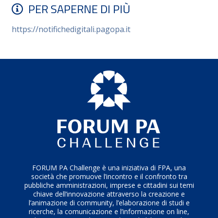
PER SAPERNE DI PIÙ
imprese
un’opportunità:
https://notifichedigitali.pagopa.it
di risparmio:
minori costi di notificazione e
spedizione a loro carico
di avere più tempo:
niente più code o attese
allo sportello per il ritiro delle raccomandate
cartacee
di un archivio sempre consultabile e
sostenibile
, grazie alla possibilità di archiviare
in digitale senza necessità di stampare.
FORUM PA Challenge è una iniziativa di FPA, una
società che promuove l’incontro e il confronto tra
pubbliche amministrazioni, imprese e cittadini sui temi
chiave dell’innovazione attraverso la creazione e
l’animazione di community, l’elaborazione di studi e
ricerche, la comunicazione e l’informazione on line,