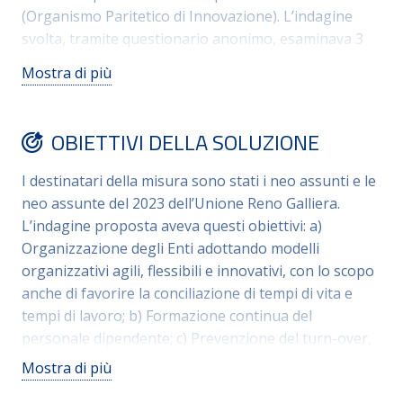
(Organismo Paritetico di Innovazione). L’indagine
svolta, tramite questionario anonimo, esaminava 3
aree: 01: Ambiente lavorativo e Comunicazione, per
Mostra di più
promuovere un onboarding proattivo per i nuovi
assunti; 02: Rapporto con i colleghi e con i
responsabili: domande rivolte ad acquisire
OBIETTIVI DELLA SOLUZIONE
informazioni in merito a situazioni di mentoring e
reverse mentoring; 03: Formazione, capacità e
I destinatari della misura sono stati i neo assunti e le
autonomia personale: per incoraggiare la retention
neo assunte del 2023 dell’Unione Reno Galliera.
dei neoassunti. Infine, il progetto vuole essere l’inizio
L’indagine proposta aveva questi obiettivi: a)
di una buona prassi, uno strumento annuale utile
Organizzazione degli Enti adottando modelli
alla stesura del PIAO dell’Ente.
organizzativi agili, flessibili e innovativi, con lo scopo
anche di favorire la conciliazione di tempi di vita e
tempi di lavoro; b) Formazione continua del
personale dipendente; c) Prevenzione del turn-over,
soprattutto fra i giovani assunti, al fine di rendere
Mostra di più
l’Ente un luogo di lavoro attrattivo e ricco di