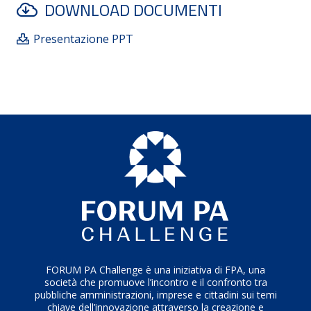
prospettive; d) Impiego coscienzioso delle proprie
DOWNLOAD DOCUMENTI
risorse e dei propri dipendenti, in un’ottica anti-
spreco riguardo le finanze di ogni Ente; e) Maggiore
Presentazione PPT
attenzione ad una comunicazione inter e intra Ente,
non solo per quanto riguarda l’attività strettamente
lavorativa, ma favorendo anche linguaggi volti a
promuovere inclusività, parità di genere e rispetto
delle differenze.
FORUM PA Challenge è una iniziativa di FPA, una
società che promuove l’incontro e il confronto tra
pubbliche amministrazioni, imprese e cittadini sui temi
chiave dell’innovazione attraverso la creazione e