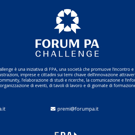
ice, soddisfacente e priva
delle incombenze
necessarie, ma al
al
centro la persona
.
enge è una iniziativa di FPA, una società che promuove l’incontro e i
trazioni, imprese e cittadini sui temi chiave dell’innovazione attrave
ommunity, l’elaborazione di studi e ricerche, la comunicazione e l’inf
’organizzazione di eventi, di tavoli di lavoro e di giornate di formazion
.it
premi@forumpa.it