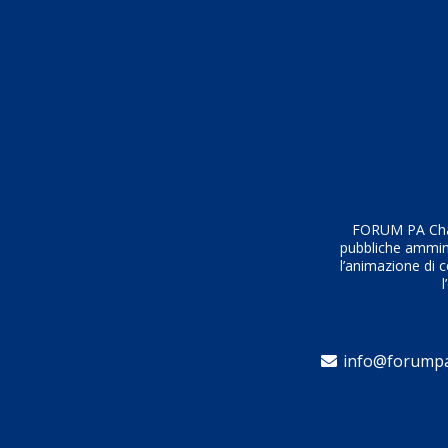
L’esperienza di inserimento deve essere sempl
di ostacoli. Deve garantire il completamento 
ammnistrative e fornire tutte le informazioni 
contempo risultare
positiva
, e deve mettere 
FORUM PA Chall
pubbliche amminis
l’animazione di c
l
info@forumpa