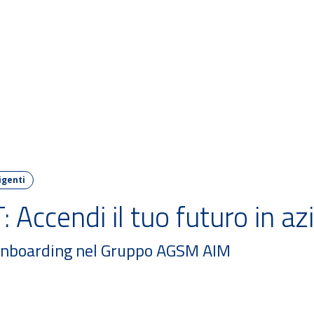
M PA Challenge
Iniziative 2026
Iniziative passate
igenti
 Accendi il tuo futuro in az
i onboarding nel Gruppo AGSM AIM