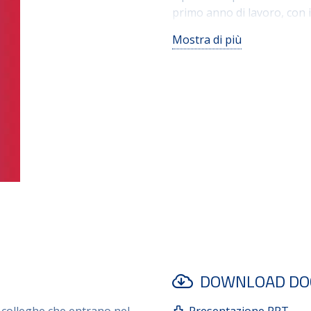
primo anno di lavoro, con 
l’inserimento della figura d
Mostra di più
Le fasi principali del nuo
primo giorno di lavoro, il 
neoassunti e visite agli imp
onboarding promuove un’es
unicità, migliorando l’eng
nuove risorse.
DOWNLOAD DO
e colleghe che entrano nel
Presentazione PPT