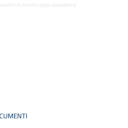
incontri di monitoraggio periodico e
el “buddy”.
vo onboarding includono la pre-assunzione, il
monitoraggio onboarding (12 mesi), il caffè dei
ianti aziendali. Il nuovo processo di
perienza che valorizza la persona nella sua
agement e accelerando l’integrazione delle
CUMENTI