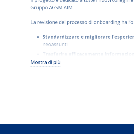
Gruppo AGSM AIM.
La revisione del processo di onboarding ha l’ob
Standardizzare e migliorare l’esperie
neoassunti
Trasferire efficacemente informazion
colleghi, garantendo chiarezza e coerenz
Mostra di più
Accelerare l’inserimento e l’apprend
migliorando l’efficienza.
Aumentare la soddisfazione e l’eng
risorse, promuovendo un senso di appa
all’organizzazione.
Favorire la socializzazione
e la collabo
visione d’insieme condivisa tra i collabora