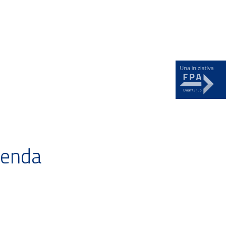
News
ienda