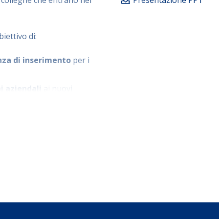
iettivo di:
nza di inserimento
per i
i aziendali
ai nuovi
a.
imento
dei nuovi ruoli,
agement
delle nuove
rtenenza
razione, sviluppando una
tori.