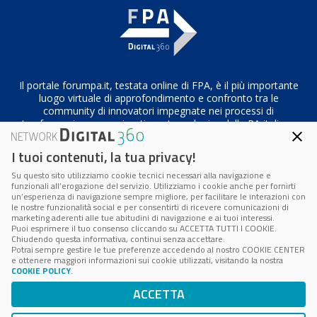
Il portale forumpa.it, testata online di FPA, è il più importante
luogo virtuale di approfondimento e confronto tra le
community di innovatori impegnate nei processi di
trasformazione organizzativa e tecnologica della PA italiana
I tuoi contenuti, la tua privacy!
Su questo sito utilizziamo cookie tecnici necessari alla navigazione e
Codice Fiscale/Partita IVA n. 10693191008 – R.E.A. Roma n.
funzionali all’erogazione del servizio. Utilizziamo i cookie anche per fornirti
1249791
un’esperienza di navigazione sempre migliore, per facilitare le interazioni con
le nostre funzionalità social e per consentirti di ricevere comunicazioni di
marketing aderenti alle tue abitudini di navigazione e ai tuoi interessi.
Privacy & Cookie Policy
|
Cookie Center
Puoi esprimere il tuo consenso cliccando su ACCETTA TUTTI I COOKIE.
Chiudendo questa informativa, continui senza accettare.
Potrai sempre gestire le tue preferenze accedendo al nostro COOKIE CENTER
e ottenere maggiori informazioni sui cookie utilizzati, visitando la nostra
COOKIE POLICY
.
ACCETTA