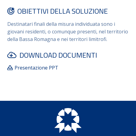
sulla realtà dell’Unione dei Comuni della Bassa
OBIETTIVI DELLA SOLUZIONE
Romagna rivolti agli studenti del territorio;
2) costruire progetti professionalizzanti multilivello
Destinatari finali della misura individuata sono i
caratterizzati da percorsi per le competenze
giovani residenti, o comunque presenti, nel territorio
trasversali e per l’orientamento (PCTO) e tirocini
della Bassa Romagna e nei territori limitrofi.
universitari e post-universitari, valorizzabili in fase di
recruiting.
DOWNLOAD DOCUMENTI
Presentazione PPT