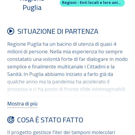
Regioni - Enti locali e loro unioni
Puglia
SITUAZIONE DI PARTENZA
Regione Puglia ha un bacino di utenza di quasi 4
milioni di persone. Nella mia esperienza ho sempre
constatato una volontà forte di far dialogare in modo
semplice e finalmente multicanale i Cittadini e la
Sanità. In Puglia abbiamo iniziato a farlo già da
qualche anno ma la pandemia ha accelerato il
processo e ci ha posto di fronte sfide inimmaginabili.
Da vincere non solo nelle corsie di ospedale ma
Mostra di più
anche attraverso una razionalizzazione di processi
nuovi e mai gestiti prima. Con l’aumento dei contagi e
COSA È STATO FATTO
l’avvento dei tamponi, ci siamo trovati ad affrontare
una mole di richieste. Come “processarle” nel modo
Il progetto gestisce l’iter dei tamponi molecolari
più rapido possibile e creare un flusso di