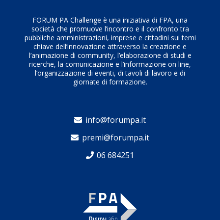
domicilio dell’assistito e alla data preferita.
delle agende, contattato i cittadini in modo rapido e
Una chiamata automatica (reiterata per fasce orarie
FORUM PA Challenge è una iniziativa di FPA, una
massivo.
società che promuove l’incontro e il confronto tra
fino a 3 tentativi, in caso di non risposta), comunica
pubbliche amministrazioni, imprese e cittadini sui temi
all’assistito l’appuntamento e, in caso di accettazione,
chiave dell’innovazione attraverso la creazione e
genera una notifica via sms o mail con i dati di
l’animazione di community, l’elaborazione di studi e
ricerche, la comunicazione e l’informazione on line,
conferma.
l’organizzazione di eventi, di tavoli di lavoro e di
Se l’assistito non risponde o rifiuta, il medico è
giornate di formazione.
automaticamente informato e procede a formulare
una nuova richiesta. Avviato a fine 2020, il sistema è
tuttora in uso.
info@forumpa.it
I GRAFICI DINAMICI:
premi@forumpa.it
Grazie ai grafici dinamici integrati al sistema,
abbiamo evidenziato in ogni ASL quali fossero i CAP
06 684251
serviti e le strutture sottoposte a maggiore stress
confrontando la domanda di tamponi con l’offerta. La
stessa analisi è effettuata senza il vincolo di CAP e
strutture, proponendo quindi un risultato
complessivo utile a mantenere tutto sempre sotto