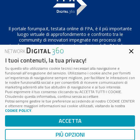
Il portale forumpa.it, testata online di FPA, è il più importante
luogo virtuale di approfondimento e confronto tra le
community di innovatori impegnate nei processi di
trasformazione organizzativa e tecnologica della PA italiana
I tuoi contenuti, la tua privacy!
Su questo sito utilizziamo cookie tecnici necessari alla navigazione e
Codice Fiscale/Partita IVA n. 10693191008 – R.E.A. Roma n.
funzionali all’erogazione del servizio. Utilizziamo i cookie anche per fornirti
1249791
un’esperienza di navigazione sempre migliore, per facilitare le interazioni con
le nostre funzionalità social e per consentirti di ricevere comunicazioni di
marketing aderenti alle tue abitudini di navigazione e ai tuoi interessi.
Privacy & Cookie Policy
|
Cookie Center
Puoi esprimere il tuo consenso cliccando su ACCETTA TUTTI I COOKIE.
Chiudendo questa informativa, continui senza accettare.
Potrai sempre gestire le tue preferenze accedendo al nostro COOKIE CENTER
e ottenere maggiori informazioni sui cookie utilizzati, visitando la nostra
COOKIE POLICY
.
ACCETTA
PIÙ OPZIONI