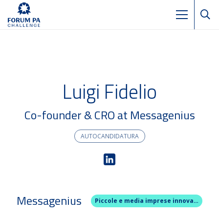
Luigi Fidelio
Co-founder & CRO at Messagenius
AUTOCANDIDATURA
Messagenius
Piccole e media imprese innovative e start up (come da art.4 del D.L.N.3/2015 esclusa la previsione di cui al c. 1 lettera d)