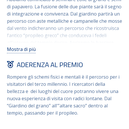
di papavero. La fusione delle due piante sarà il segno
di integrazione e convivenza. Dal giardino partirà un
percorso con aste metalliche e campanelle che mosse
dal vento indicheranno un percorso che ricostruisca
l’antico “propileo greco” che conduceva i fedeli
all’interno del tempio dorico. Apriremo le barriere
Mostra di più
davanti al monumento e consentiremo l’accesso. Il
progetto Elyma ricostruisce i riti di un popolo antico
ADERENZA AL PREMIO
che offriva sacrifici alla Dea delle messi: Demetra.
Rompere gli schemi fisici e mentali è il percorso per i
visitatori del terzo millennio. I ricercatori della
bellezza e dei luoghi del cuore potranno vivere una
nuova esperienza di visita con radici lontane. Dal
“Giardino del grano” all'”altare sacro” dentro al
tempio, passando per il propileo.