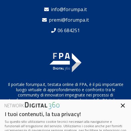
info@forumpa.it
premi@forumpa.it
06 684251
Il portale forumpa.it, testata online di FPA, è il più importante
luogo virtuale di approfondimento e confronto tra le
community di innovatori impegnate nei processi di
trasformazione organizzativa e tecnologica della PA italiana
I tuoi contenuti, la tua privacy!
Su questo sito utilizziamo cookie tecnici necessari alla navigazione e
Codice Fiscale/Partita IVA n. 10693191008 – R.E.A. Roma n.
funzionali all’erogazione del servizio. Utilizziamo i cookie anche per fornirti
1249791
un’esperienza di navigazione sempre migliore, per facilitare le interazioni con