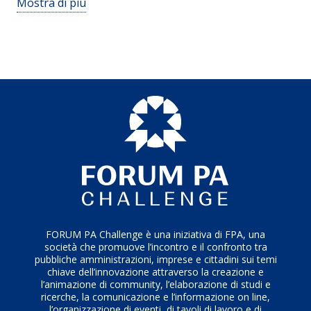
Mostra di più
modellazione (tipici dell’IT) per evitare ambiguità e
imprecisioni nella definizione di procedure e
regolamenti.
FORUM PA Challenge è una iniziativa di FPA, una
società che promuove l’incontro e il confronto tra
pubbliche amministrazioni, imprese e cittadini sui temi
chiave dell’innovazione attraverso la creazione e
l’animazione di community, l’elaborazione di studi e
ricerche, la comunicazione e l’informazione on line,
l’organizzazione di eventi, di tavoli di lavoro e di