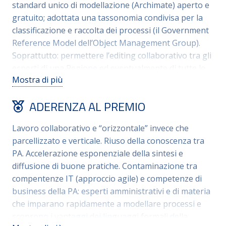
standard unico di modellazione (Archimate) aperto e
gratuito; adottata una tassonomia condivisa per la
classificazione e raccolta dei processi (il Government
Reference Model dell’Object Management Group).
Soprattutto: permettere l’editing collaborativo tra gli
esperti di una Regione ed eventualmente di tutte le
Mostra di più
altre Regioni, a semplice richiesta, su un repository
condiviso standard GIT. Riuso della conoscenza degli
ADERENZA AL PREMIO
altri esperti e delle altre regioni. Promozione delle
migliori pratiche.
Lavoro collaborativo e “orizzontale” invece che
parcellizzato e verticale. Riuso della conoscenza tra
PA. Accelerazione esponenziale della sintesi e
diffusione di buone pratiche. Contaminazione tra
compentenze IT (approccio agile) e competenze di
business della PA: esperti amministrativi e di materia
che imparano rapidamente a modellare processi e
scoprono i vantaggi dei linguaggi formali della