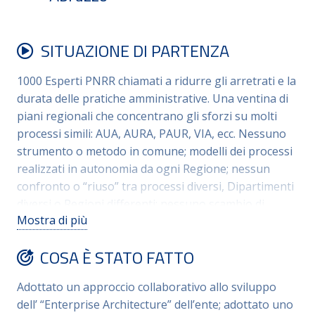
SITUAZIONE DI PARTENZA
1000 Esperti PNRR chiamati a ridurre gli arretrati e la
durata delle pratiche amministrative. Una ventina di
piani regionali che concentrano gli sforzi su molti
processi simili: AUA, AURA, PAUR, VIA, ecc. Nessuno
strumento o metodo in comune; modelli dei processi
realizzati in autonomia da ogni Regione; nessun
confronto o “riuso” tra processi diversi, Dipartimenti
diversi o Regioni differenti; nessuno scambio di
Mostra di più
informazioni o approccio collaborativo.
9
COSA È STATO FATTO
Adottato un approccio collaborativo allo sviluppo
dell’ “Enterprise Architecture” dell’ente; adottato uno