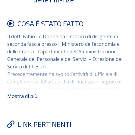
COSA È STATO FATTO
Il dott. Fabio Le Donne ha l’incarico di dirigente di
seconda fascia presso il Ministero dell’economia e
delle finanze, Dipartimento dell’Amministrazione
Generale del Personale e dei Servizi – Direzione dei
Servizi del Tesoro.
Precedentemente ha svolto l’attività di ufficiale di
complemento della Guardia di Finanza, in seguito è
stato funzionario presso diverse amministrazioni,
Mostra di più
specializzandosi in particolar modo nel settore fiscale
e tributario.
Pur essendosi dedicato ad attività diverse rispetto a
quelle espletate attualmente, l’arrivo del dott. Le
LINK PERTINENTI
Donne nel 2017 alla Direzione dei Servizi del Tesoro
è stato fin da subito determinante per superare le