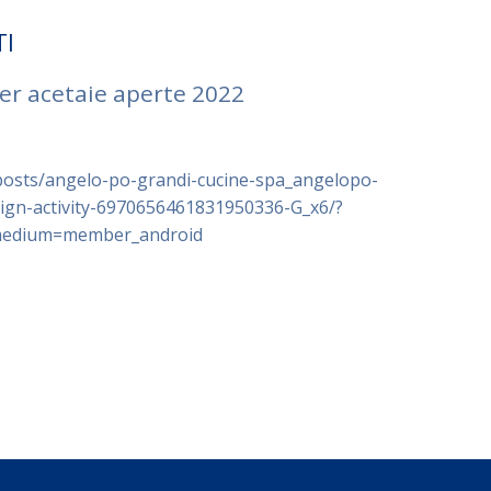
TI
 per acetaie aperte 2022
/posts/angelo-po-grandi-cucine-spa_angelopo-
ign-activity-6970656461831950336-G_x6/?
medium=member_android