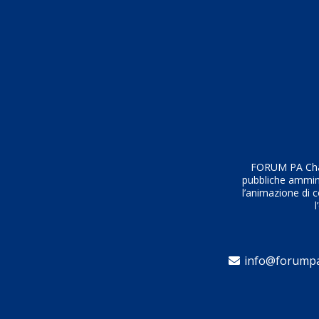
FORUM PA Chall
pubbliche amminis
l’animazione di c
l
info@forumpa