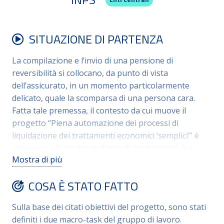
SITUAZIONE DI PARTENZA
La compilazione e l’invio di una pensione di
reversibilità si collocano, da punto di vista
dell’assicurato, in un momento particolarmente
delicato, quale la scomparsa di una persona cara.
Fatta tale premessa, il contesto da cui muove il
progetto “Piena automazione dei processi di
liquidazione dei trattamenti economici ‘semplici’” è
tale per cui l’Istituto, nell’arco di pochi giorni, è a
Mostra di più
conoscenza del decesso di un beneficiario di
pensione e ha consapevolezza del nucleo familiare
COSA È STATO FATTO
dello stesso, come anche della maggior parte delle
informazioni necessarie per la liquidazione della
Sulla base dei citati obiettivi del progetto, sono stati
domanda di reversibilità.
definiti i due macro-task del gruppo di lavoro.
Tali aspetti hanno portato il gruppo di lavoro a