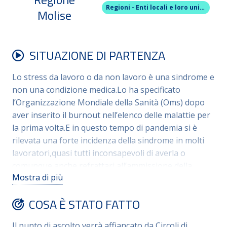
Regioni - Enti locali e loro unioni
Molise
SITUAZIONE DI PARTENZA
Lo stress da lavoro o da non lavoro è una sindrome e
non una condizione medica.Lo ha specificato
l’Organizzazione Mondiale della Sanità (Oms) dopo
aver inserito il burnout nell’elenco delle malattie per
la prima volta.E in questo tempo di pandemia si è
rilevata una forte incidenza della sindrome in molti
lavoratori,quasi tutti inconsapevoli di averla o
comunque anche refrattari all’ammissione della
Mostra di più
stessa.In alcuni di loro poi è stata individuata la cd
“sindrome da corridoio”,cioè la non capacità di
COSA È STATO FATTO
distinguere tra la sfera lavorativa e la sfera della vita
privata,riportando nell’una e nell’altra tensioni e
Il punto di ascolto verrà affiancato da Circoli di