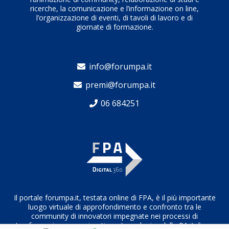
ricerche, la comunicazione e l’informazione on line,
servizio nell’Ente.E mi sono resa conto di come molte
l’organizzazione di eventi, di tavoli di lavoro e di
solitudini possano essere superate con una sola
giornate di formazione.
parola ed un sorriso.La pandemia ha fortemente
accentuato questo aspetto e naturalmente lo
smartworking ha allontanato fisicamente le persone
info@forumpa.it
richiudendo in se’ tante di loro.Per questo motivo
premi@forumpa.it
come Responsabile del PRA ho ritenuto
indispensabile avviare un percorso strutturato che
06 684251
possa rendere a tanti nostri collaboratori quella
giusta serenità e il giusto slancio per tornare ad un
quotidiano fatto di sodisfazioni e di possibilità di
tornare ad interagire in una ritrovata “famiglia
lavorativa anche per chi resta tuttora in lavoro
agile.“Il concetto chiave non è più la ‘presenza’in rete,
ma la ‘connessione’:se si è presenti ma non
Il portale forumpa.it, testata online di FPA, è il più importante
connessi,si è soli.”
luogo virtuale di approfondimento e confronto tra le
community di innovatori impegnate nei processi di
trasformazione organizzativa e tecnologica della PA italiana