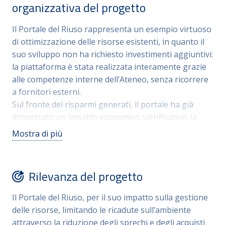
organizzativa del progetto
economia circolare nei propri processi di
approvvigionamento. Inoltre, l’iniziativa ha un
Il Portale del Riuso rappresenta un esempio virtuoso
duplice valore pubblico: un unico sistema gestisce sia
di ottimizzazione delle risorse esistenti, in quanto il
l’ottimizzazione interna (trasferimenti inventariali)
suo sviluppo non ha richiesto investimenti aggiuntivi:
sia la solidarietà territoriale (donazioni a enti no-
la piattaforma è stata realizzata interamente grazie
profit).
alle competenze interne dell’Ateneo, senza ricorrere
a fornitori esterni.
Sul fronte dei risparmi generati, il portale ha già
dimostrato un impatto economico significativo: la
donazione di 135 PC e 135 monitor ad enti terzi
Mostra di più
senza scopo di lucro ha consentito di valorizzare beni
che altrimenti sarebbero stati avviati allo
smaltimento, con i relativi costi. Parallelamente, il
Rilevanza del progetto
ricollocamento interno dei beni tra le strutture
dell’Ateneo ha contribuito a ridurre gli acquisti non
Il Portale del Riuso, per il suo impatto sulla gestione
strettamente necessari. Le tempistiche di
delle risorse, limitando le ricadute sull’ambiente
realizzazione della piattaforma sono state
attraverso la riduzione degli sprechi e degli acquisti