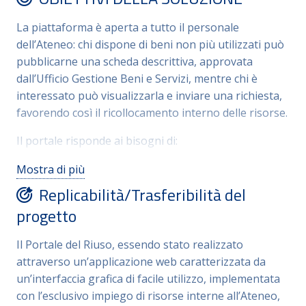
dell’Ateneo per l’inventario con esplicito riferimento
La piattaforma è aperta a tutto il personale
al riutilizzo dei beni attraverso la piattaforma e alla
dell’Ateneo: chi dispone di beni non più utilizzati può
possibilità di cessione a titolo gratuito dei beni
pubblicarne una scheda descrittiva, approvata
completamente ammortizzati e non più
dall’Ufficio Gestione Beni e Servizi, mentre chi è
utilizzati,sebbene in condizioni tali da poter risultare
interessato può visualizzarla e inviare una richiesta,
di utilità ad altri entie
favorendo così il ricollocamento interno delle risorse.
Il portale risponde ai bisogni di:
Utenti interni all’Ateneo: docenti, ricercatori e
Mostra di più
personale tecnico-amministrativo possono
Replicabilità/Trasferibilità del
mettere a disposizione o richiedere beni
progetto
attraverso la piattaforma, facilitando il
trasferimento inventariale tra strutture e
Il Portale del Riuso, essendo stato realizzato
ottimizzando le risorse già disponibili. I beni
attraverso un’applicazione web caratterizzata da
restano visibili sul portale per un massimo di 60
un’interfaccia grafica di facile utilizzo, implementata
giorni.
con l’esclusivo impiego di risorse interne all’Ateneo,