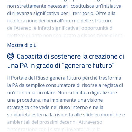
relativamente brevi: a una prima fase di ideazione e
non strettamente necessari, costituisce un’iniziativa
sviluppo, durata 6-12 mesi, è seguita
di rilevanza significativa per il territorio. Oltre alla
l’implementazione con continui e progressivi
ricollocazione dei beni all’interno delle strutture
aggiornamenti per renderla più funzionale alle
dell’Ateneo, è infatti significativa l’opportunità di
esigenze dei fruitori
mettere quanto non ricollocato a disposizione di enti
esterni senza scopo di lucro, incrementando le
Mostra di più
buone pratiche di economia circolare
Capacità di sostenere la creazione di
una PA in grado di “generare futuro”
Il Portale del Riuso genera futuro perché trasforma
la PA da semplice consumatore di risorse a regista di
un’economia circolare. Non si limita a digitalizzare
una procedura, ma implementa una visione
strategica che vede nel riuso interno e nella
solidarietà esterna la risposta alle sfide economiche e
ambientali dei prossimi decenni. Attraverso
l’integrazione con i sistemi inventariali e la