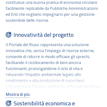
Enti terzi senza scopo di lucro: qualora i beni
costituisce una buona pratica di economia circolare
non vengano ricollocati internamente entro il
facilmente replicabile da Pubbliche Amministrazioni
periodo stabilito, il nuovo Regolamento
ed Enti che vogliano impegnarsi per una gestione
dell’Inventario prevede la possibilità di metterli
sostenibile delle risorse.
a disposizione tramite avvisi di manifestazione
di interesse verso enti esterni, garantendo
Innovatività del progetto
trasparenza e correttezza amministrativa.
Il Portale del Riuso rappresenta una soluzione
innovativa che, senza l’impiego di risorse esterne,
consente di ridurre in modo efficace gli sprechi,
facilitando il ricollocamento di beni ancora
funzionanti, prolungandone il ciclo di vita e
riducendo l’impatto ambientale legato allo
smaltimento e alla produzione di nuovi beni.
L’Università di Padova, adottando il Portale del Riuso,
in continua evoluzione per rispondere sempre
Mostra di più
meglio alle esigenze dei fruitori, contribuisce quindi
Sostenibilità economica e
in modo significativo a integrare buone pratiche di