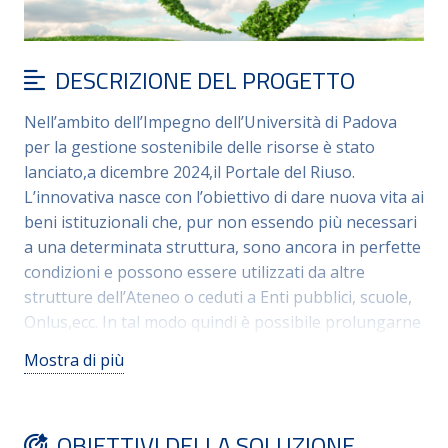
DESCRIZIONE DEL PROGETTO
Nell’ambito dell’Impegno dell’Università di Padova
per la gestione sostenibile delle risorse è stato
lanciato,a dicembre 2024,il Portale del Riuso.
L’innovativa nasce con l’obiettivo di dare nuova vita ai
beni istituzionali che, pur non essendo più necessari
a una determinata struttura, sono ancora in perfette
condizioni e possono essere utilizzati da altre
strutture dell’Ateneo o ceduti a Enti pubblici, scuole,
Onlus,ecc. In tal modo quindi è possibile prolungarne
il ciclo di vita, riducendo gli sprechi e limitando gli
Mostra di più
acquisti non strettamente indispensabili, così da
promuovere un modello virtuoso di economia
circolare. Contestualmente alla predisposizione della
OBIETTIVI DELLA SOLUZIONE
piattaforma è stato aggiornato il Regolamento