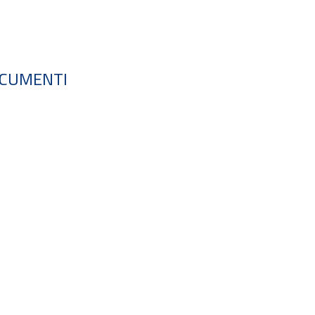
rio dei Fenomeni Franosi in Italia, attività
 dell’articolo 6 comma 1 lettera g della legge 28
CUMENTI