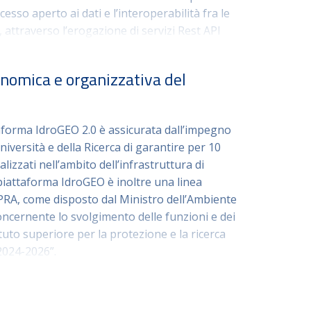
esso aperto ai dati e l’interoperabilità fra le
attraverso l’erogazione di servizi Rest API
terface), in linea con il Piano triennale per
ca Amministrazione 2024-2026 e la Direttiva EU
onomica e organizzativa del
funzionalità: visualizzatore 3D, profilo di
taforma IdroGEO 2.0 è assicurata dall’impegno
corsi e storie sulle frane italiane.
niversità e della Ricerca di garantire per 10
ealizzati nell’ambito dell’infrastruttura di
 piattaforma IdroGEO è inoltre una linea
ISPRA, come disposto dal Ministro dell’Ambiente
oncernente lo svolgimento delle funzioni e dei
ituto superiore per la protezione e la ricerca
2024-2026”.
oltre al rafforzamento della capacità
, considerato che la Piattaforma IdroGEO