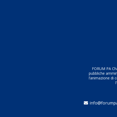
FORUM PA Chall
pubbliche amminis
l’animazione di c
l
info@forumpa