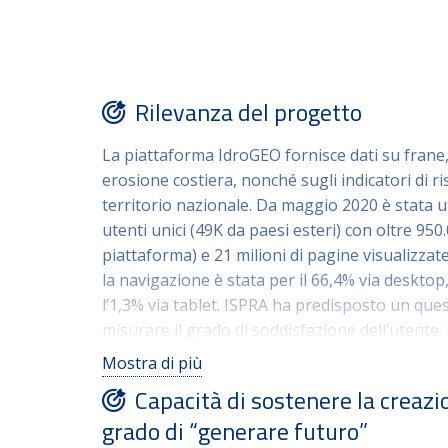
Rilevanza del progetto
La piattaforma IdroGEO fornisce dati su frane,
erosione costiera, nonché sugli indicatori di risc
territorio nazionale. Da maggio 2020 è stata ut
utenti unici (49K da paesi esteri) con oltre 950.
piattaforma) e 21 milioni di pagine visualizzat
la navigazione è stata per il 66,4% via desktop
l’1,3% via tablet. ISPRA ha predisposto un que
misurare il grado di soddisfazione dell’utente.
complessivo è risultato ottimo per il 44% del c
Mostra di più
40% e sufficiente per il 16%. Le caratteristich
Capacità di sostenere la creazi
risultate la semplicità di utilizzo, la chiarezza
grado di “generare futuro”
dell’informazione, la disponibilità e il riuso dei 