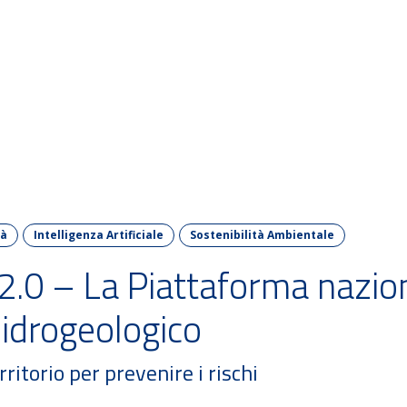
M PA Challenge
Iniziative 2026
Iniziative passate
tà
Intelligenza Artificiale
Sostenibilità Ambientale
2.0 – La Piattaforma nazion
 idrogeologico
rritorio per prevenire i rischi