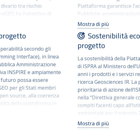
divario tra rischio
Piattaforma garantisce l’acc
roGEO ha l’obiettivo di
Pubbliche amministrazioni, 
omunità, favorendo una
(Application Programming In
Mostra di più
imprese sui rischi che
l’Informatica nella Pubbli
 progetto
Sostenibilità ec
nformate su dove acquistare
2019/1024.
progetto
miche.
perabilità secondo gli
IdroGEO 2.0 presenta nuove 
ming Interface), in linea
La sostenibilità della Piat
elevazione, live webcam, per
 Pubblica Amministrazione
di ISPRA al Ministero dell’U
ttiva INSPIRE e ampiamente
anni i prodotti e i servizi r
in futuro possa essere
ricerca Geosciences IR. La
oGEO per gli Stati membri
prioritaria di azione dell’
 open source, alla coerenza
nella “Direttiva generale c
ilità della piattaforma in
compiti facenti capo all’Ist
ambientale per il triennio 
Mostra di più
IdroGEO 2.0 contribuisce in
istituzionale dell’Istituto