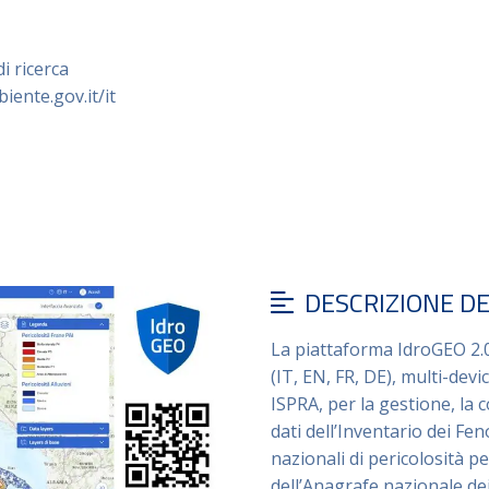
i ricerca
iente.gov.it/it
DESCRIZIONE D
La piattaforma IdroGEO 2.0
(IT, EN, FR, DE), multi-dev
ISPRA, per la gestione, la 
dati dell’Inventario dei Fen
nazionali di pericolosità per
dell’Anagrafe nazionale dei