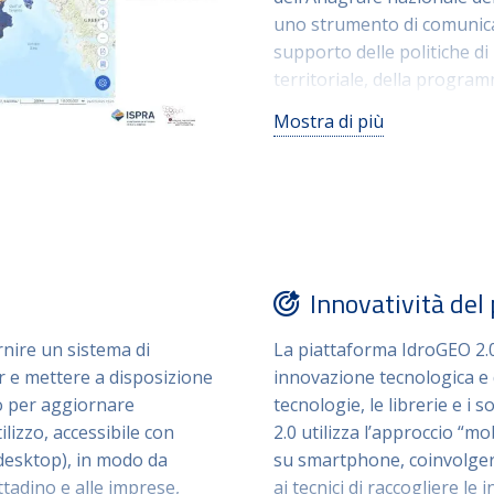
uno strumento di comunicaz
supporto delle politiche di 
territoriale, della program
della progettazione prelimin
Mostra di più
Innovatività del
rnire un sistema di
La piattaforma IdroGEO 2.0 
er e mettere a disposizione
innovazione tecnologica e d
o per aggiornare
tecnologie, le librerie e i
ilizzo, accessibile con
2.0 utilizza l’approccio “mo
, desktop), in modo da
su smartphone, coinvolger
ittadino e alle imprese,
ai tecnici di raccogliere le