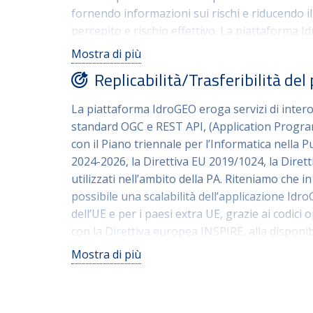
fornendo informazioni sui rischi e riducendo il 
percepito e rischio effettivo. La piattaforma Id
coinvolgere e aumentare la resilienza delle c
Mostra di più
maggiore consapevolezza dei cittadini e delle 
Replicabilità/Trasferibilità del
interessano il proprio territorio e decisioni i
la propria casa o ubicare nuove attività econo
La piattaforma IdroGEO eroga servizi di intero
standard OGC e REST API, (Application Program
con il Piano triennale per l’Informatica nella
2024-2026, la Direttiva EU 2019/1024, la Dire
utilizzati nell’ambito della PA. Riteniamo che 
possibile una scalabilità dell’applicazione Idr
dell’UE e per i paesi extra UE, grazie ai codici
con la Direttiva europea INSPIRE, alla disponib
quattro lingue.
Mostra di più