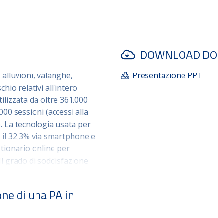
pubblica i dati dell’Inventa
istituzionale SPRA ai sensi
giugno 2016, n. 132.
DOWNLOAD DO
 alluvioni, valanghe,
Presentazione PPT
hio relativi all’intero
ilizzata da oltre 361.000
000 sessioni (accessi alla
e. La tecnologia usata per
, il 32,3% via smartphone e
stionario online per
 Il grado di soddisfazione
ampione, discreto per il
e più apprezzate sono
one di una PA in
 e completezza
dati.