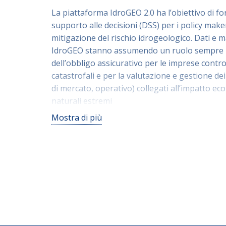
La piattaforma IdroGEO 2.0 ha l’obiettivo di fo
supporto alle decisioni (DSS) per i policy make
mitigazione del rischio idrogeologico. Dati e 
IdroGEO stanno assumendo un ruolo sempre pi
dell’obbligo assicurativo per le imprese contro 
catastrofali e per la valutazione e gestione dei r
di mercato, operativo) collegati all’impatto ec
naturali estremi
IdroGEO 2.0 offre un assistente virtuale (chatb
Mostra di più
Artificiale che dialoga con l’utente, accede ai da
piattaforma (agent) e fornisce informazioni su
alluvioni di un luogo di interesse (es. indirizzo,
amministrativo: Regione, Provincia, o Comune)