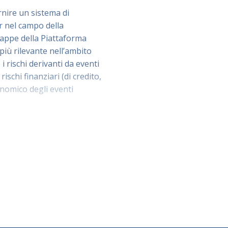
rnire un sistema di
r nel campo della
mappe della Piattaforma
ù rilevante nell’ambito
i rischi derivanti da eventi
ischi finanziari (di credito,
onomico degli eventi
ot) basato sull’Intelligenza
ti e alle funzionalità della
lla pericolosità per frane e
 località, un territorio
.