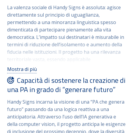
implementazione è garantita da workflow di
La valenza sociale di Handy Signs è assoluta: agisce
addestramento dell’IA già consolidati. La sostenibilità
direttamente sul principio di uguaglianza,
a lungo termine è assicurata da una roadmap
permettendo a una minoranza linguistica spesso
tecnologica che prevede l’integrazione con i sistemi
dimenticata di partecipare pienamente alla vita
di identità digitale (CIE/SPID), rendendo Handy Signs
democratica. L’impatto sui destinatari è misurabile in
un asset strutturale della PA digitale piuttosto che un
termini di riduzione dell’isolamento e aumento della
progetto isolato.
fiducia nelle istituzioni. Il progetto ha una rilevanza
territoriale vasta, essendo applicabile
uniformemente dal piccolo borgo alla metropoli,
Mostra di più
garantendo standard di servizio omogenei su tutto il
Capacità di sostenere la creazione di
territorio nazionale. Nel contesto del PNRR e della
una PA in grado di “generare futuro”
chiusura dei cicli di finanziamento straordinari, Handy
Signs rappresenta un investimento ad alto impatto
Handy Signs incarna la visione di una “PA che genera
sociale e basso costo di mantenimento. La capacità di
futuro” passando da una logica reattiva a una
rendere i siti culturali e gli uffici pubblici realmente
anticipatoria. Attraverso l’uso dell’IA generativa e
inclusivi rafforza l’attrattività dei territori e promuove
della computer vision, il progetto anticipa le esigenze
un modello di società dove l’innovazione non lascia
di inclusione del prossimo decennio, dove la diversità