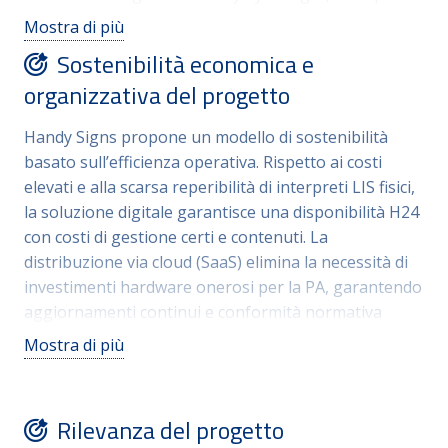
i requisiti del Cyber Resilience Act (CRA) per garantire
Mostra di più
che l’accessibilità non comprometta la protezione dei
Sostenibilità economica e
dati sensibili. L’originalità risiede nell’aver addestrato
organizzativa del progetto
l’algoritmo non su dati generici, ma su casistiche reali
di interazione PA-Cittadino, garantendo una qualità
Handy Signs propone un modello di sostenibilità
dei contenuti superiore ai comuni traduttori
basato sull’efficienza operativa. Rispetto ai costi
automatici. L’utilizzo di avatar realistici o video-
elevati e alla scarsa reperibilità di interpreti LIS fisici,
output immediati eleva lo standard degli strumenti di
la soluzione digitale garantisce una disponibilità H24
accessibilità attuali, trasformando un obbligo
con costi di gestione certi e contenuti. La
normativo in un’esperienza d’uso fluida, moderna e
distribuzione via cloud (SaaS) elimina la necessità di
tecnologicamente eccellente.
investimenti hardware onerosi per la PA, garantendo
aggiornamenti continui e conformità normativa
automatica. Dal punto di vista organizzativo,
Mostra di più
l’impatto sul personale è minimo: l’app non
sostituisce il dipendente, ma lo assiste, riducendo i
tempi medi di lavorazione delle pratiche e gli errori di
Rilevanza del progetto
comprensione. La congruità dei tempi di