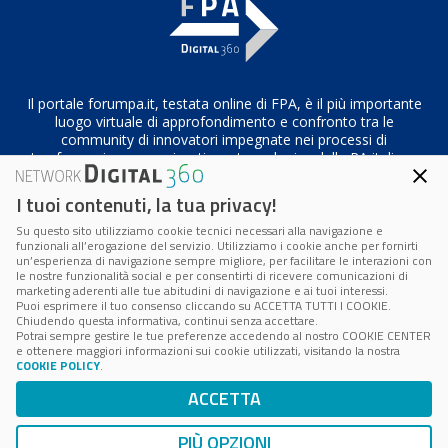
Il portale forumpa.it, testata online di FPA, è il più importante
luogo virtuale di approfondimento e confronto tra le
community di innovatori impegnate nei processi di
trasformazione organizzativa e tecnologica della PA italiana
I tuoi contenuti, la tua privacy!
Su questo sito utilizziamo cookie tecnici necessari alla navigazione e
Codice Fiscale/Partita IVA n. 10693191008 – R.E.A. Roma n.
funzionali all’erogazione del servizio. Utilizziamo i cookie anche per fornirti
1249791
un’esperienza di navigazione sempre migliore, per facilitare le interazioni con
le nostre funzionalità social e per consentirti di ricevere comunicazioni di
marketing aderenti alle tue abitudini di navigazione e ai tuoi interessi.
Privacy & Cookie Policy
|
Cookie Center
Puoi esprimere il tuo consenso cliccando su ACCETTA TUTTI I COOKIE.
Chiudendo questa informativa, continui senza accettare.
Potrai sempre gestire le tue preferenze accedendo al nostro COOKIE CENTER
e ottenere maggiori informazioni sui cookie utilizzati, visitando la nostra
COOKIE POLICY
.
ACCETTA
PIÙ OPZIONI