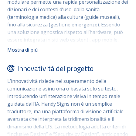
modulare permette una rapida personalizzazione dei
privati, che intendono evolvere verso modelli di
dizionari e dei contesti d’uso: dalla sanità
accoglienza universale, allineandosi alle direttive
(terminologia medica) alla cultura (guide museali),
europee sull’accessibilità e migliorando
fino alla sicurezza (gestione emergenze). Essendo
complessivamente la qualità della relazione tra Stato
una soluzione agnostica rispetto all’hardware, può
e cittadino.
essere integrata in siti web esistenti, app mobile,
totem fisici o sportelli virtuali. La replicabilità è
Mostra di più
facilitata da una logica “plug-and-play” che non
richiede modifiche strutturali ai database della PA.
Innovatività del progetto
Inoltre, il modello di riconoscimento gestuale è
adattabile a diverse lingue dei segni (es. International
L’innovatività risiede nel superamento della
Sign), rendendo la soluzione esportabile in contesti
comunicazione asincrona o basata solo su testo,
internazionali o per la gestione del turismo
introducendo un’interazione visiva in tempo reale
accessibile. La facilità di deployment e la
guidata dall’IA. Handy Signs non è un semplice
manutenzione centralizzata in cloud rendono Handy
traduttore, ma una piattaforma di visione artificiale
Signs un modello standardizzato ma flessibile, ideale
avanzata che interpreta la tridimensionalità e il
per piccoli comuni così come per grandi
dinamismo della LIS. La metodologia adotta criteri di
amministrazioni centrali.
“Inclusive Design” e “Security by Design”, anticipando