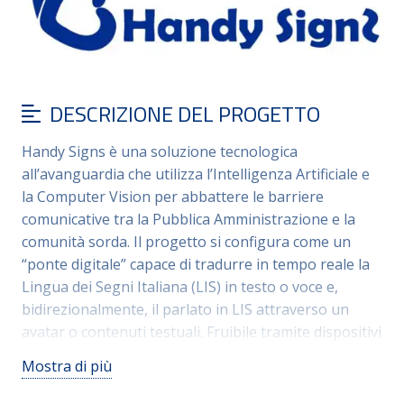
DESCRIZIONE DEL PROGETTO
Handy Signs è una soluzione tecnologica
all’avanguardia che utilizza l’Intelligenza Artificiale e
la Computer Vision per abbattere le barriere
comunicative tra la Pubblica Amministrazione e la
comunità sorda. Il progetto si configura come un
“ponte digitale” capace di tradurre in tempo reale la
Lingua dei Segni Italiana (LIS) in testo o voce e,
bidirezionalmente, il parlato in LIS attraverso un
avatar o contenuti testuali. Fruibile tramite dispositivi
comuni (tablet, smartphone, totem), Handy Signs
Mostra di più
trasforma ogni sportello pubblico, fisico o virtuale, in
un ambiente pienamente accessibile. A differenza di