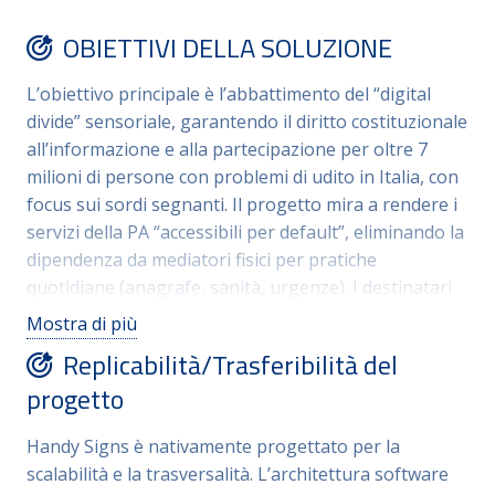
soluzioni statiche, il sistema è addestrato su domini
OBIETTIVI DELLA SOLUZIONE
specifici del linguaggio burocratico e amministrativo,
garantendo precisione terminologica. L’integrazione
L’obiettivo principale è l’abbattimento del “digital
di modelli di Deep Learning proprietari permette un
divide” sensoriale, garantendo il diritto costituzionale
riconoscimento gestuale fluido, restituendo
all’informazione e alla partecipazione per oltre 7
autonomia al cittadino sordo nell’interazione con i
milioni di persone con problemi di udito in Italia, con
servizi pubblici, senza la necessità di un interprete
focus sui sordi segnanti. Il progetto mira a rendere i
umano presente.
servizi della PA “accessibili per default”, eliminando la
dipendenza da mediatori fisici per pratiche
quotidiane (anagrafe, sanità, urgenze). I destinatari
diretti sono i cittadini sordi e ipoudenti, che
Mostra di più
riacquistano privacy e autonomia. Destinatari
Replicabilità/Trasferibilità del
indiretti sono i dipendenti pubblici, che vengono
progetto
dotati di uno strumento di lavoro inclusivo che riduce
lo stress comunicativo e i tempi di gestione delle
Handy Signs è nativamente progettato per la
pratiche. A livello sistemico, il progetto si rivolge a
scalabilità e la trasversalità. L’architettura software
Enti Locali, ASL e sportelli al cittadino, pubblici e