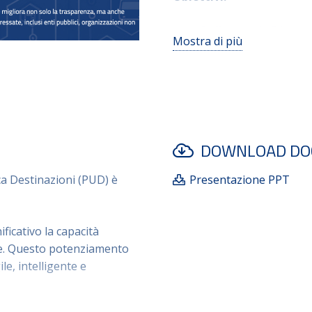
Rafforzare la PA, rend
Mostra di più
Promuovere inclusione 
Funzionalità:
Unifica richiedenti (en
beni (immobili, mobili
DOWNLOAD DO
Digitalizza end-to-end
richieste, delibera, d
a Destinazioni (PUD)
è
Presentazione PPT
Strumento chiave per trasp
ficativo la capacità
e
. Questo potenziamento
ile, intelligente e