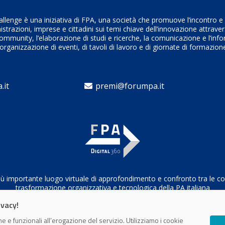
enge è una iniziativa di FPA, una società che promuove l’incontro e i
trazioni, imprese e cittadini sui temi chiave dell’innovazione attrave
ommunity, l’elaborazione di studi e ricerche, la comunicazione e l’inf
’organizzazione di eventi, di tavoli di lavoro e di giornate di formazion
.it
premi@forumpa.it
il più importante luogo virtuale di approfondimento e confronto tra le 
trasformazione organizzativa e tecnologica della PA italiana
ivacy!
e e funzionali all’erogazione del servizio. Utilizziamo i cookie