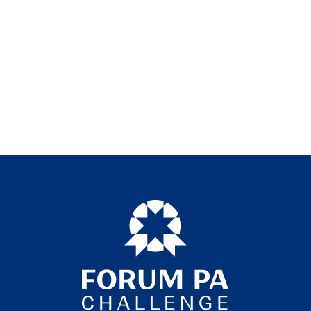
intero processo di
à organizzata
, la PUD
dello, caratterizzato da
azione interistituzionale
,
 funzioni grazie anche al