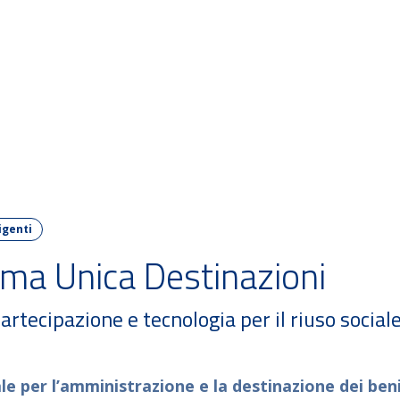
M PA Challenge
Iniziative 2026
Iniziative passate
igenti
rma Unica Destinazioni
rtecipazione e tecnologia per il riuso sociale
e per l’amministrazione e la destinazione dei beni