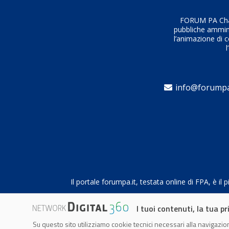
FORUM PA Chall
pubbliche amminis
l’animazione di c
l
info@forumpa
Il portale forumpa.it, testata online di FPA, è 
I tuoi contenuti, la tua pr
Su questo sito utilizziamo cookie tecnici necessari alla navigazion