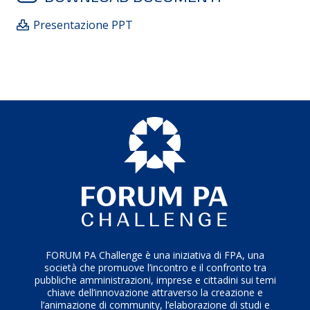
government e l’approccio citizen oriented.
Presentazione PPT
La partecipazione è una delle linee strategiche
dell’amministrazione comunale e questo strumento
servirà per avvicinare le persone nel territorio e dare
seguito alle attività in presenza in modo agevole ed
efficiente. La parte digitale è seguita dallo staff
interno che dopo l’analisi fornirà le risposte di volta
in volta. Oltre al PAESC sarà utilizzata per i
programmi delle opere pubbliche.
FORUM PA Challenge è una iniziativa di FPA, una
società che promuove l’incontro e il confronto tra
pubbliche amministrazioni, imprese e cittadini sui temi
chiave dell’innovazione attraverso la creazione e
l’animazione di community, l’elaborazione di studi e