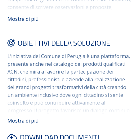
consente di scrivere osservazioni e proposte,
contribuendo così alle azioni del futuro. La prima
Mostra di più
applicazione è la partecipazione del Piano d’Azione
per l’Energia Sostenibile e il Clima, nel seguito
PAESC. La tecnologia utilizzata permette di esplorare
OBIETTIVI DELLA SOLUZIONE
il territorio tramite le mappe dinamiche del gemello
digitale e visualizzare, commentare per settori di
L’iniziativa del Comune di Perugia è una piattaforma,
azione il PAESC. Lo strumento è utile anche per
presente anche nel catalogo dei prodotti qualificati
aziende e professionisti perchè gli permette di
ACN, che mira a favorire la partecipazione dei
migliorare la qualità del lavoro in materia di riduzione
cittadini, professionisti e aziende alla realizzazione
delle emissioni, di mitigazione e adattamento al
dei grandi progetti trasformativi della città creando
cambiamento climatico.
un ambiente inclusivo dove ogni cittadino si sente
coinvolto e può contribuire attivamente al
progresso. Il progetto favorisce un dialogo continuo
e costruttivo, mettendo al centro la trasparenza, la
Mostra di più
sostenibilità e il coinvolgimento diretto della
comunità. Questo modello realizza l’open
DOWNLOAD DOCUMENTI