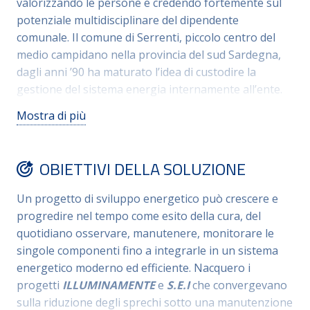
valorizzando le persone e credendo fortemente sul
potenziale multidisciplinare del dipendente
comunale. Il comune di Serrenti, piccolo centro del
medio campidano nella provincia del sud Sardegna,
dagli anni ’90 ha maturato l’idea di custodire la
gestione del sistema energia internamente all’ente.
Scelta che nel 2000, quando la maggior parte delle
Mostra di più
amministrazioni comunali deliberava la cessione della
manutenzione a ditte esterne, fu invece quella del
comune sardo di continuare a credere nella
OBIETTIVI DELLA SOLUZIONE
competenza del pubblico impiego, valorizzando il
personale comunale interno all’ufficio tecnico
Un progetto di sviluppo energetico può crescere e
manutentivo, con l’obiettivo di migliorare e rendere
progredire nel tempo come esito della cura, del
circolare ed efficiente energicamente il servizio
quotidiano osservare, manutenere, monitorare le
erogato alla comunità. Il comune di Serrenti è
singole componenti fino a integrarle in un sistema
diventato un modello nazionale sull’innovazione
energetico moderno ed efficiente. Nacquero i
tecnologica attuata nella manutenzione.
progetti
ILLUMINAMENTE
e
S.E.I
che convergevano
sulla riduzione degli sprechi sotto una manutenzione