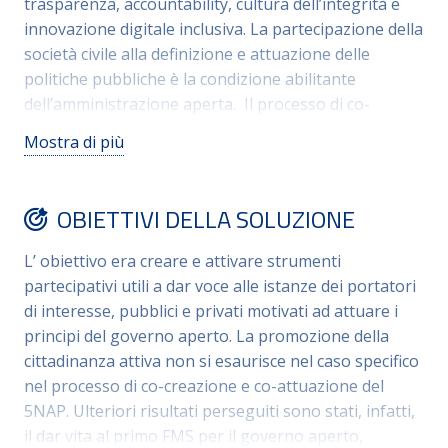
trasparenza, accountability, cultura dell’integrità e
innovazione digitale inclusiva. La partecipazione della
società civile alla definizione e attuazione delle
politiche pubbliche è la condizione abilitante
dell’amministrazione aperta. Il processo di co-
creazione del 5 Piano di azione (5NAP) per il governo
Mostra di più
aperto, realizzato dalla community di OGP Italia, ha
creato le condizioni di dialogo per discutere e
progettare le seguenti nuove forme di
OBIETTIVI DELLA SOLUZIONE
partecipazione: il Forum Multistakeholder (FMS) per
il governo aperto, attore di governance della
L’ obiettivo era creare e attivare strumenti
community e sede di confronto paritario fra società
partecipativi utili a dar voce alle istanze dei portatori
civile organizzata e amministrazioni pubbliche; l’Hub
di interesse, pubblici e privati motivati ad attuare i
nazionale della partecipazione, co-creato con
principi del governo aperto. La promozione della
l’obiettivo di potenziare e valorizzare le buone
cittadinanza attiva non si esaurisce nel caso specifico
pratiche esistenti a livello nazionale e regionale.
nel processo di co-creazione e co-attuazione del
5NAP. Ulteriori risultati perseguiti sono stati, infatti,
il dar vita al primo FMS per il governo aperto,