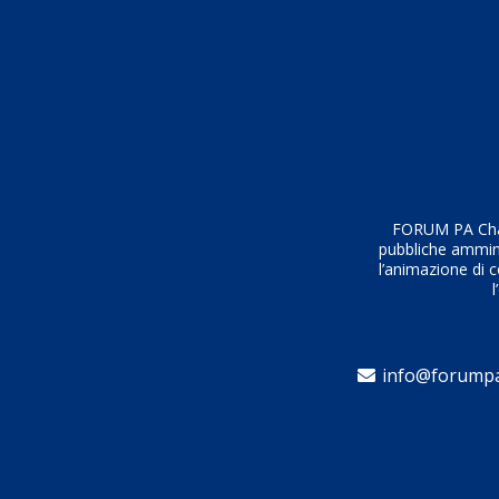
FORUM PA Chall
pubbliche amminis
l’animazione di c
l
info@forumpa