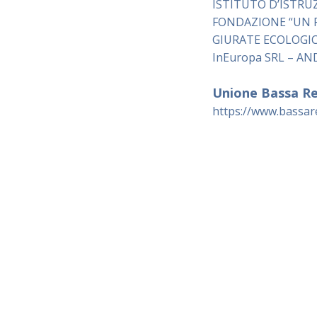
ISTITUTO D’ISTRUZ
FONDAZIONE “UN P
GIURATE ECOLOGICHE
InEuropa SRL – A
Unione Bassa R
https://www.bassare