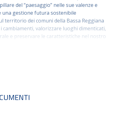
pillare del “paesaggio” nelle sue valenze e
te una gestione futura sostenibile
ul territorio dei comuni della Bassa Reggiana
i cambiamenti, valorizzare luoghi dimenticati,
rale e preservare le caratteristiche nel nostro
fferenti ordini di governo del territorio, un
 della comunità possano dialogare con le
 un’ottica di approfondimento e ricerca di
senso di appartenenza
ssociazioni/enti/imprese interessate al
CUMENTI