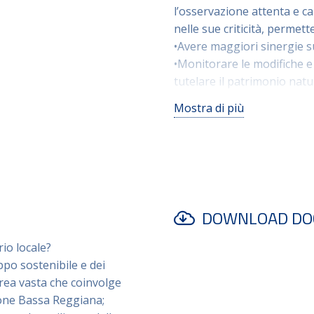
l’osservazione attenta e ca
nelle sue criticità, permet
•Avere maggiori sinergie s
•Monitorare le modifiche e 
tutelare il patrimonio natu
paesaggio rurale
Mostra di più
•Costruire un dialogo tra di
luogo nel quale le istanze
istituzioni, e viceversa, in
risposte
•Generare più identità e 
•Creare rete tra persone/a
DOWNLOAD DO
paesaggio
rio locale?
uppo sostenibile e dei
area vasta che coinvolge
ione Bassa Reggiana;