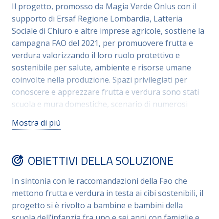
Il progetto, promosso da Magia Verde Onlus con il
supporto di Ersaf Regione Lombardia, Latteria
Sociale di Chiuro e altre imprese agricole, sostiene la
campagna FAO del 2021, per promuovere frutta e
verdura valorizzando il loro ruolo protettivo e
sostenibile per salute, ambiente e risorse umane
coinvolte nella produzione. Spazi privilegiati per
conoscere e apprezzare frutta e verdura sono stati
scuola e mura domestiche, scenario di numerosi
laboratori orientati a sviluppare esperienze concrete
Mostra di più
con il cibo, per salvaguardare la cultura alimentare
Mediterranea. Educatrici, bambine e bambini sono
diventati ambasciatori delle tematiche in gioco
OBIETTIVI DELLA SOLUZIONE
sollecitando il coinvolgimento attivo delle famiglie,
che hanno realizzato laboratori domestici di
In sintonia con le raccomandazioni della Fao che
alfabetizzazione al gusto e alla sostenibilità
mettono frutta e verdura in testa ai cibi sostenibili, il
alimentare. Il costante tutoraggio didattico, insieme
progetto si è rivolto a bambine e bambini della
alla realizzazione di filmati, hanno permesso di
scuola dell’infanzia fra uno e sei anni con famiglie e