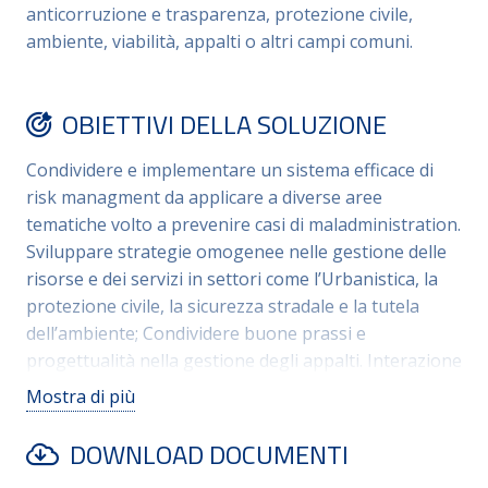
anticorruzione e trasparenza, protezione civile,
ambiente, viabilità, appalti o altri campi comuni.
OBIETTIVI DELLA SOLUZIONE
Condividere e implementare un sistema efficace di
risk managment da applicare a diverse aree
tematiche volto a prevenire casi di maladministration.
Sviluppare strategie omogenee nelle gestione delle
risorse e dei servizi in settori come l’Urbanistica, la
protezione civile, la sicurezza stradale e la tutela
dell’ambiente; Condividere buone prassi e
progettualità nella gestione degli appalti. Interazione
comunicativa con i 108 comuni della Città
Mostra di più
Metropolitana di Messina.
DOWNLOAD DOCUMENTI