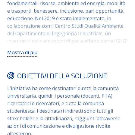
fondamentali: risorse, ambiente ed energia, mobilità
e trasporti, benessere, inclusione, pari opportunità,
educazione. Nel 2019 è stato implementato, in
collaborazione con il Centro Studi Qualità Ambiente
del Dipartimento di Ingegneria Industriale, un
inventario delle emissioni di gas a effetto serra (GHG)
derivanti dalle proprie attività (Carbon Footprint o
Mostra di più
Impronta di Carbonio). Il fine è quello di quantificare
l’impatto dell’Ateneo, misurare annualmente
l’efficacia delle azioni intraprese per la riduzione e il
OBIETTIVI DELLA SOLUZIONE
contenimento delle emissioni, orientando il piano
degli interventi futuri. Il modello adottato è quello
L’iniziativa ha come destinatari diretti la comunità
previsto dalla norma ISO 14064-1:2018, affiancato
universitaria, quindi il personale (docenti, PTA),
dalle linee guida della Rete delle Università per lo
ricercatrici e ricercatori, e tutta la comunità
Sviluppo Sostenibile (RUS) e dai principi di reporting
studentesca. I destinatari indiretti sono tutti gli
della Global Reporting Initiative (GRI).
stakeholder e la cittadinanza, raggiunti attraverso
azioni di comunicazione e divulgazione rivolte
all’esterno.