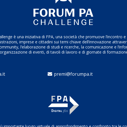
enge è una iniziativa di FPA, una società che promuove l’incontro e i
trazioni, imprese e cittadini sui temi chiave dell’innovazione attrave
ommunity, l’elaborazione di studi e ricerche, la comunicazione e l’inf
’organizzazione di eventi, di tavoli di lavoro e di giornate di formazion
.it
premi@forumpa.it
il più importante luogo virtuale di approfondimento e confronto tra le 