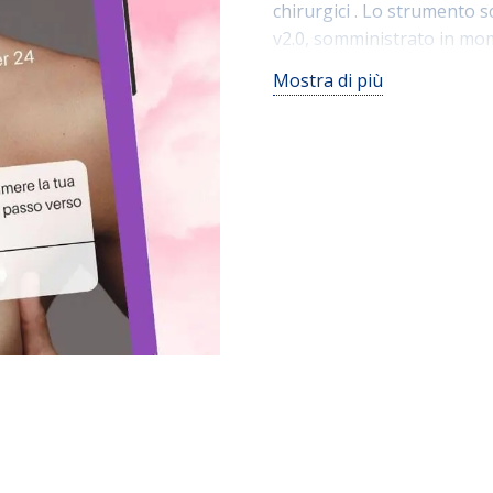
chirurgici . Lo strumento 
v2.0, somministrato in mom
intervento, e a 30, 90 e 365
Mostra di più
anonima e convertiti in pu
personalizzare l’assistenz
paziente e identificare are
all’evoluzione verso un mo
orientato al valore.