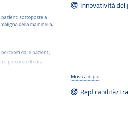
Innovatività del
 pazienti sottoposte a
e maligno della mammella.
percepiti dalle pazienti;
ero percorso di cura;
n base ai bisogni reali;
Mostra di più
 professionisti sanitari;
Replicabilità/Tra
sistenza tramite dati
 sulla persona, in linea
re.