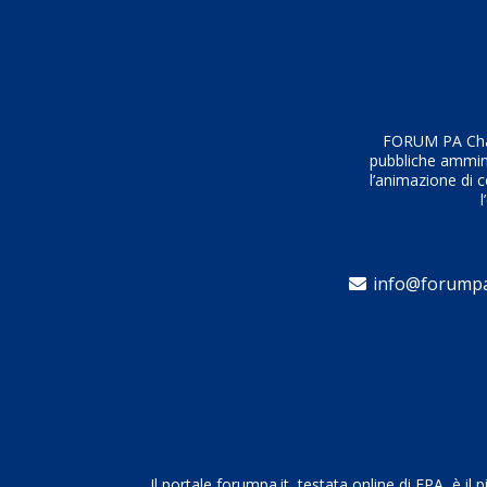
FORUM PA Chall
pubbliche amminis
l’animazione di c
l
info@forumpa
Il portale forumpa.it, testata online di FPA, è 