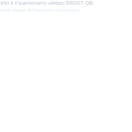
scelto è il questionario validato BREAST-Q©
enti chiave del percorso clinico (pre-
 gg post-operatori). I dati, raccolti in forma
nteggi da 0 a 100, consentiranno di
a, migliorare la comunicazione medico-
e di miglioramento. Il progetto contribuisce
dello di sanità centrato sulla persona e