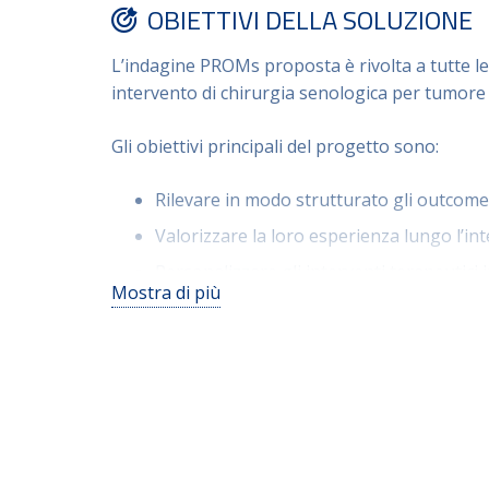
OBIETTIVI DELLA SOLUZIONE
L’indagine PROMs proposta è rivolta a tutte le
intervento di chirurgia senologica per tumor
Gli obiettivi principali del progetto sono:
Rilevare in modo strutturato gli outcome 
Valorizzare la loro esperienza lungo l’int
Personalizzare gli interventi terapeutici i
Mostra di più
Rafforzare la comunicazione tra pazienti e
Individuare aree di miglioramento dell’as
oggettivi;
Promuovere un modello di sanità centrato
con i principi della Value-Based Healthca