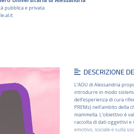
ero Universitaria di Alessandria
tà pubblica e privata
.al.it
DESCRIZIONE D
L’AOU di Alessandria propo
introdurre in modo sistemati
dell’esperienza di cura rif
PREMs) nell’ambito della c
mammella. L’obiettivo è val
raccolta di dati oggettivi e
emotivo, sociale e sulla sod