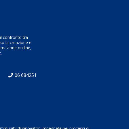
l confronto tra
rso la creazione e
ormazione on line,
e.
06 684251
community di innovatori impegnate nei processi di