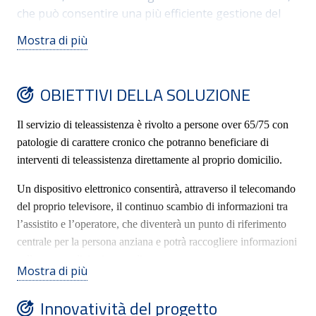
che può consentire una più efficiente gestione del
sistema di assistenza socio-sanitaria e una maggiore
Mostra di più
adeguatezza degli interventi erogati rispetto ai
bisogni individuali.
OBIETTIVI DELLA SOLUZIONE
Il servizio di teleassistenza è rivolto a persone over 65/75 con
patologie di carattere cronico che potranno beneficiare di
interventi di teleassistenza direttamente al proprio domicilio.
Un dispositivo elettronico consentirà, attraverso il telecomando
del proprio televisore, il continuo scambio di informazioni tra
l’assistito e l’operatore, che diventerà un punto di riferimento
centrale per la persona anziana e potrà raccogliere informazioni
sulle sue condizioni generali.
Mostra di più
Innovatività del progetto